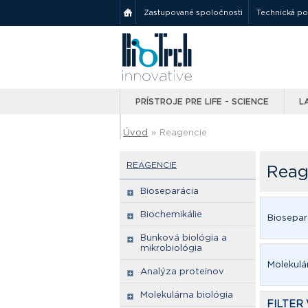
Zastupované spoločnosti
Technická p
PRÍSTROJE PRE LIFE - SCIENCE
L
Úvod
»
Reagencie
REAGENCIE
Reag
Bioseparácia
Biochemikálie
Biosepar
Bunková biológia a
mikrobiológia
Molekulá
Analýza proteinov
Molekulárna biológia
FILTER