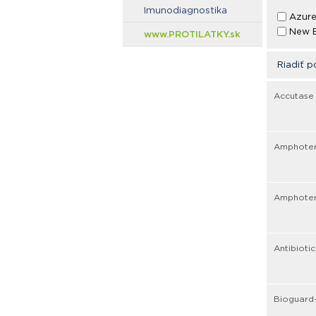
Imunodiagnostika
Azure
New E
www.PROTILATKY.sk
Riadiť p
Accutase 
Amphoteri
Amphoteri
Antibioti
Bioguard-