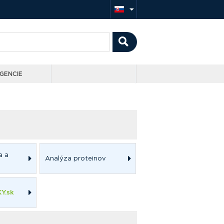
GENCIE
a a
Analýza proteinov
Y.sk