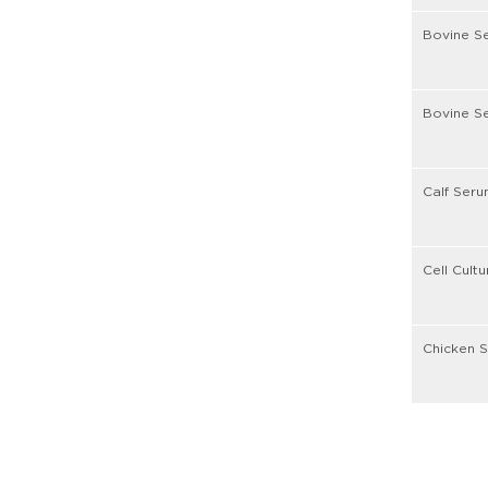
Bovine Se
Bovine S
Calf Seru
Cell Cult
Chicken S