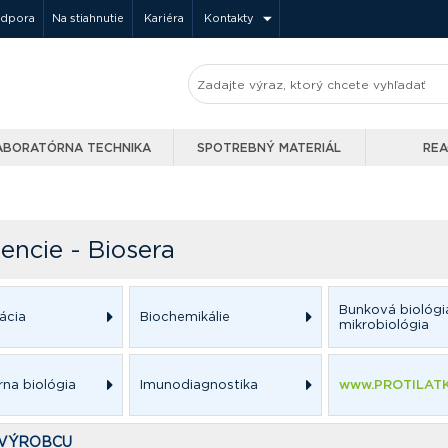
odpora
Na stiahnutie
Kariéra
Kontakty
ABORATÓRNA TECHNIKA
SPOTREBNÝ MATERIÁL
REA
encie - Biosera
Bunková biológi
ácia
Biochemikálie
mikrobiológia
rna biológia
Imunodiagnostika
www.PROTILATK
 VÝROBCU