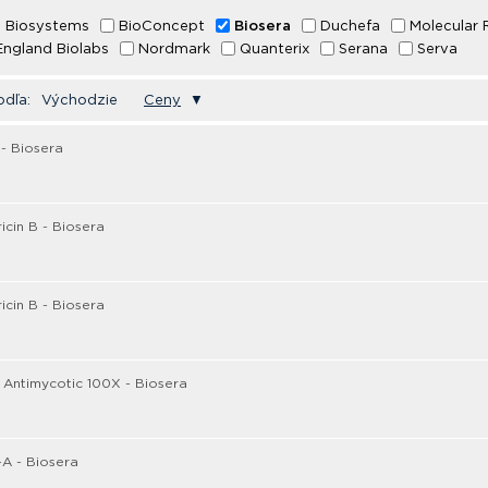
 Biosystems
BioConcept
Biosera
Duchefa
Molecular 
ngland Biolabs
Nordmark
Quanterix
Serana
Serva
odľa:
Východzie
Ceny
▼
- Biosera
cin B - Biosera
cin B - Biosera
c Antimycotic 100X - Biosera
A - Biosera