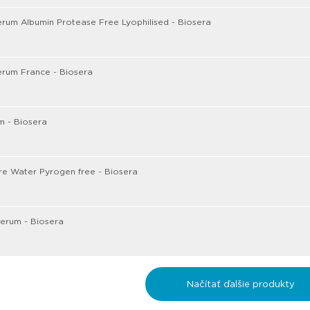
rum Albumin Protease Free Lyophilised - Biosera
erum France - Biosera
m - Biosera
ure Water Pyrogen free - Biosera
erum - Biosera
Načítať ďalšie produkty