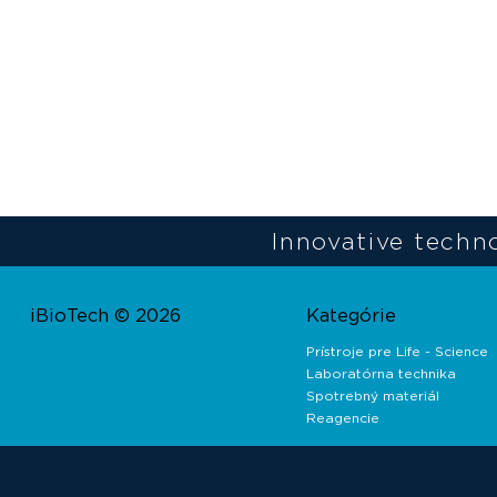
Innovative techno
iBioTech © 2026
Kategórie
Prístroje pre Life - Science
Laboratórna technika
Spotrebný materiál
Reagencie