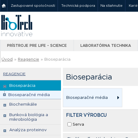
Zastupované spoločnosti
Technická podpora
Na stiahnutie
Karié
PRÍSTROJE PRE LIFE - SCIENCE
LABORATÓRNA TECHNIKA
Úvod
»
Reagencie
»
Bioseparácia
REAGENCIE
Bioseparácia
Bioseparácia
Bioseparačné média
Bioseparačné média
Biochemikálie
Bunková biológia a
FILTER VÝROBCU
mikrobiológia
Serva
Analýza proteinov