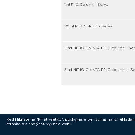
1ml FliQ Column - Serva
20ml FliQ Column - Serva
5 ml HiFliQ Co-NTA FPLC column - Se
5 ml HiFliQ Co-NTA FPLC columns - S
Keď kliknete na “Prijať všetko”, poskytnete tým súhlas na ich uklad
stránke a s analýzou využitia webu.