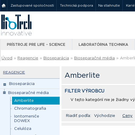
Zastupované spoločnosti
Technická podpora
Na stiahnutie
Karié
PRÍSTROJE PRE LIFE - SCIENCE
LABORATÓRNA TECHNIKA
Úvod
»
Reagencie
»
Bioseparácia
»
Bioseparačné média
»
Amberl
REAGENCIE
Amberlite
Bioseparácia
FILTER VÝROBCU
Bioseparačné média
V tejto kategórií nie je žiadny 
Amberlite
Chromatografia
Riadiť podľa:
Východzie
Ceny
Iontomeniče
DOWEX
Celulóza