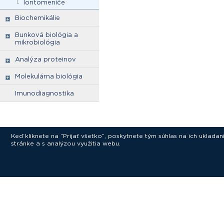
Iontomeniče
Biochemikálie
Bunková biológia a
mikrobiológia
Analýza proteinov
Molekulárna biológia
Imunodiagnostika
Keď kliknete na “Prijať všetko”, poskytnete tým súhlas na ich uklad
stránke a s analýzou využitia webu.