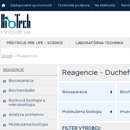
Zastupované spoločnosti
Technická podpora
Na stiahnutie
Karié
PRÍSTROJE PRE LIFE - SCIENCE
LABORATÓRNA TECHNIKA
Úvod
»
Reagencie
REAGENCIE
Reagencie - Duchef
Bioseparácia
Biochemikálie
Bioseparácia
Bioc
Bunková biológia a
mikrobiológia
Molekulárna biológia
Imun
Analýza proteinov
Molekulárna biológia
FILTER VÝROBCU