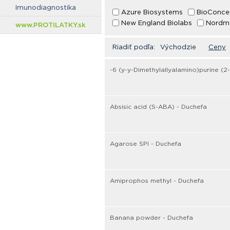
Imunodiagnostika
Azure Biosystems
BioConce
New England Biolabs
Nordm
www.PROTILATKY.sk
Riadiť podľa:
Východzie
Ceny
-6 (y-y-Dimethylallyalamino)purine (2-
Absisic acid (S-ABA) - Duchefa
Agarose SPI - Duchefa
Amiprophos methyl - Duchefa
Banana powder - Duchefa