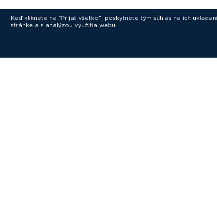
Keď kliknete na “Prijať všetko”, poskytnete tým súhlas na ich uklad
stránke a s analýzou využitia webu.