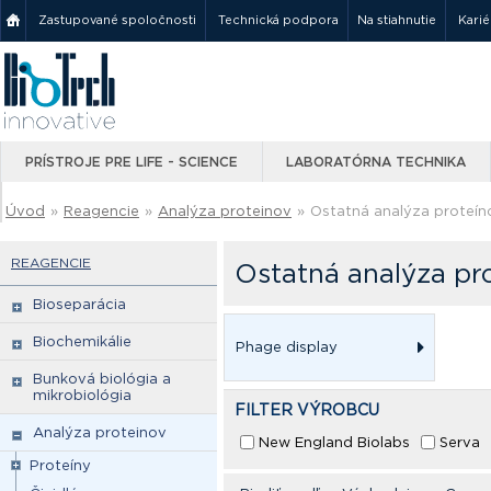
Zastupované spoločnosti
Technická podpora
Na stiahnutie
Karié
PRÍSTROJE PRE LIFE - SCIENCE
LABORATÓRNA TECHNIKA
Úvod
»
Reagencie
»
Analýza proteinov
»
Ostatná analýza proteín
REAGENCIE
Ostatná analýza pr
Bioseparácia
Biochemikálie
Phage display
Bunková biológia a
mikrobiológia
FILTER VÝROBCU
Analýza proteinov
New England Biolabs
Serva
Proteíny