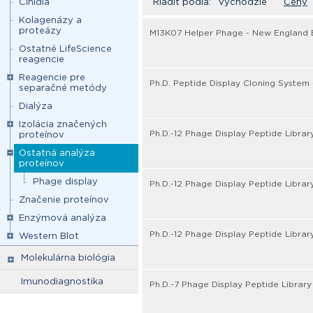
Činidlá
Riadiť podľa:
Východzie
Ceny
Kolagenázy a
proteázy
M13K07 Helper Phage - New England 
Ostatné LifeScience
reagencie
Reagencie pre
Ph.D. Peptide Display Cloning System
separačné metódy
Dialýza
Izolácia značených
Ph.D.-12 Phage Display Peptide Librar
proteínov
Ostatná analýza
proteínov
Phage display
Ph.D.-12 Phage Display Peptide Librar
Značenie proteínov
Enzýmová analýza
Ph.D.-12 Phage Display Peptide Librar
Western Blot
Molekulárna biológia
Imunodiagnostika
Ph.D.-7 Phage Display Peptide Library