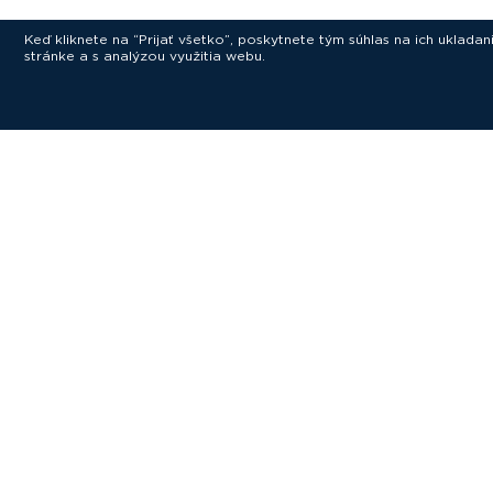
Keď kliknete na “Prijať všetko”, poskytnete tým súhlas na ich uklad
stránke a s analýzou využitia webu.