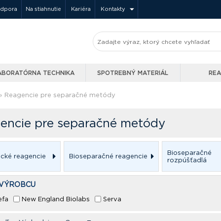
odpora
Na stiahnutie
Kariéra
Kontakty
ABORATÓRNA TECHNIKA
SPOTREBNÝ MATERIÁL
REA
»
Reagencie pre separačné metódy
encie pre separačné metódy
Bioseparačné
cké reagencie
Bioseparačné reagencie
rozpúšťadlá
 VÝROBCU
efa
New England Biolabs
Serva