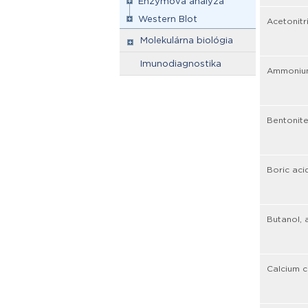
Enzýmová analýza
Western Blot
Acetonitr
Molekulárna biológia
Imunodiagnostika
Ammonium
Bentonite
Boric aci
Butanol, 
Calcium c