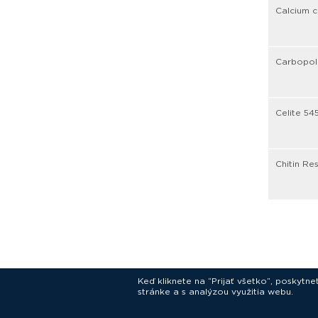
Calcium c
Carbopol(
Celite 545
Chitin Re
Keď kliknete na “Prijať všetko”, poskytn
stránke a s analýzou využitia webu.
In