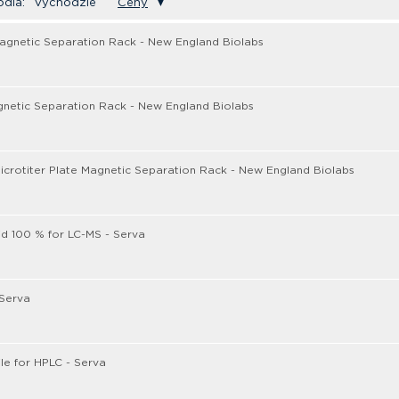
odľa:
Východzie
Ceny
▼
agnetic Separation Rack - New England Biolabs
netic Separation Rack - New England Biolabs
icrotiter Plate Magnetic Separation Rack - New England Biolabs
id 100 % for LC-MS - Serva
 Serva
ile for HPLC - Serva