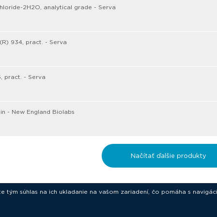
hloride-2H2O, analytical grade - Serva
R) 934, pract. - Serva
, pract. - Serva
sin - New England Biolabs
Načítať ďalšie produkty
ete tým súhlas na ich ukladanie na vašom zariadení, čo pomáha s navigác
novative technologies for your laborat