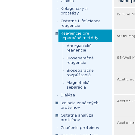
Činidlá
Riadiť p
Kolagenázy a
proteázy
12 Tube M
Ostatné LifeScience
reagencie
Reagencie pre
50 ml Mag
separačné metódy
Anorganické
reagencie
96-Well M
Bioseparačné
reagencie
Bioseparačné
rozpúšťadlá
Acetic ac
Magnetická
separácia
Dialýza
Aceton -
Izolácia značených
proteínov
Ostatná analýza
proteínov
Acetonitr
Značenie proteínov