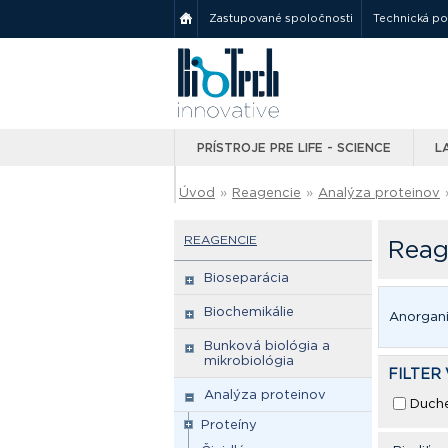
Zastupované spoločnosti
Technická p
PRÍSTROJE PRE LIFE - SCIENCE
L
Úvod
»
Reagencie
»
Analýza proteinov
REAGENCIE
Reag
Bioseparácia
Biochemikálie
Anorgani
Bunková biológia a
mikrobiológia
FILTER
Analýza proteinov
Duch
Proteíny