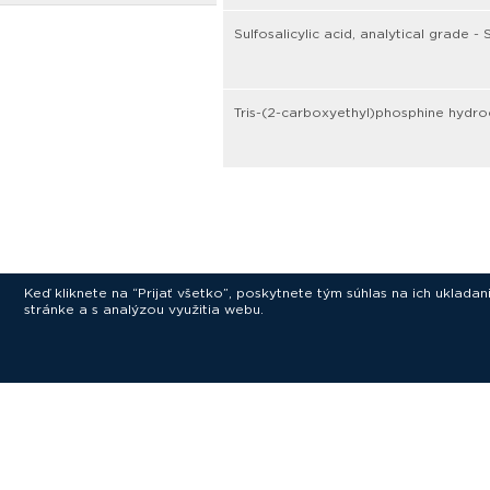
Sulfosalicylic acid, analytical grade -
Tris-(2-carboxyethyl)phosphine hydro
Keď kliknete na “Prijať všetko”, poskytnete tým súhlas na ich uklad
stránke a s analýzou využitia webu.