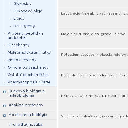
Glykosidy
Silikonové oleje
Lactic acid-Na-salt, cryst. research g
Lipidy
Detergenty
Proteíny, peptidy a
Maleic acid, analytical grade - Serva
antibiotiká
Disacharidy
Makromolekulární látky
Potassium acetate, molecular biology
Monosacharidy
Oligo a polysacharidy
Ostatní biochemikálie
Propiolactone, research grade - Serv
Pharmacopoeia Grade
Bunková biológia a
mikrobiológia
PYRUVIC ACID-NA-SALT, research gra
Analýza proteinov
Molekulárna biológia
Succinic acid-Na2-salt, research grad
Imunodiagnostika