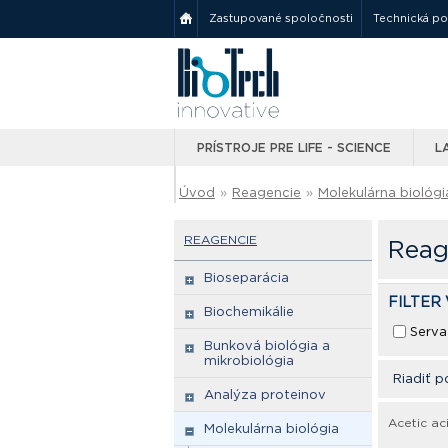
Zastupované spoločnosti
Technická p
PRÍSTROJE PRE LIFE - SCIENCE
L
Úvod
»
Reagencie
»
Molekulárna biológi
REAGENCIE
Reag
Bioseparácia
FILTER
Biochemikálie
Serva
Bunková biológia a
mikrobiológia
Riadiť p
Analýza proteinov
Acetic ac
Molekulárna biológia