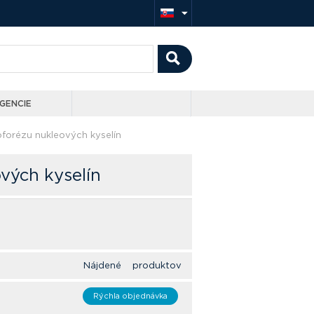
GENCIE
oforézu nukleových kyselín
vých kyselín
Nájdené produktov
Rýchla objednávka