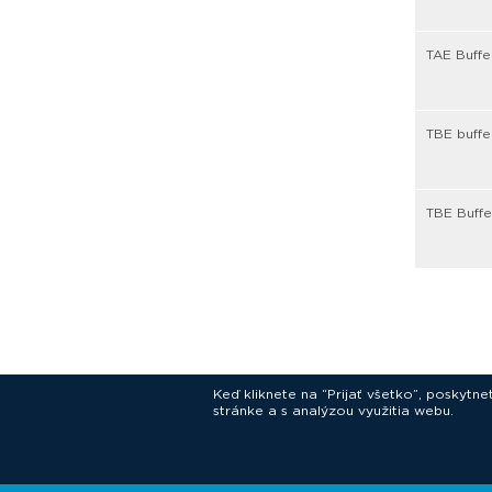
TAE Buffe
TBE buffe
TBE Buffe
Keď kliknete na “Prijať všetko”, poskytn
stránke a s analýzou využitia webu.
In