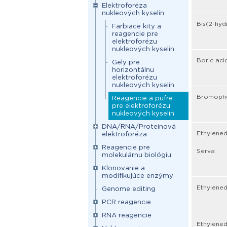
Elektroforéza
nukleových kyselín
Bis(2-hyd
Farbiace kity a
reagencie pre
elektroforézu
nukleových kyselín
Boric aci
Gely pre
horizontálnu
elektroforézu
nukleových kyselín
Bromophe
Reagencie a pufre
pre elektroforézu
nukleových kyselín
DNA/RNA/Proteinová
Ethylened
elektroforéza
Reagencie pre
Serva
molekulárnu biológiu
Klonovanie a
modifikujúce enzýmy
Ethylened
Genome editing
PCR reagencie
RNA reagencie
Ethylened