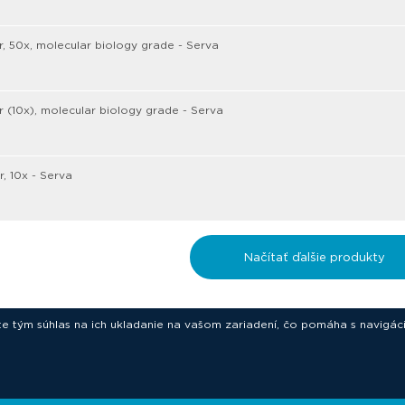
r, 50x, molecular biology grade - Serva
r (10x), molecular biology grade - Serva
r, 10x - Serva
Načítať ďalšie produkty
ete tým súhlas na ich ukladanie na vašom zariadení, čo pomáha s navigác
novative technologies for your laborat