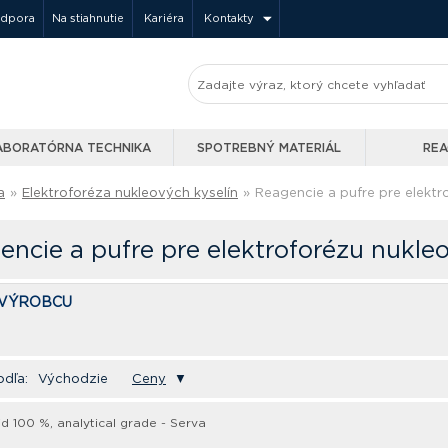
odpora
Na stiahnutie
Kariéra
Kontakty
ABORATÓRNA TECHNIKA
SPOTREBNÝ MATERIÁL
REA
a
»
Elektroforéza nukleových kyselín
»
Reagencie a pufre pre elektr
encie a pufre pre elektroforézu nukleo
 VÝROBCU
odľa:
Východzie
Ceny
▼
id 100 %, analytical grade - Serva