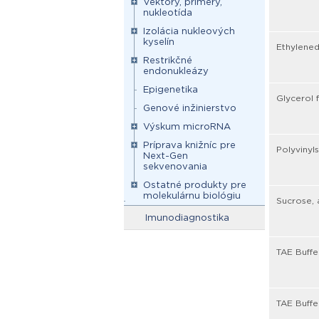
Vektory, primery,
nukleotída
Izolácia nukleových
kyselín
Ethylened
Restrikčné
endonukleázy
Epigenetika
Glycerol 
Genové inžinierstvo
Výskum microRNA
Príprava knižníc pre
Polyvinyls
Next-Gen
sekvenovania
Ostatné produkty pre
molekulárnu biológiu
Sucrose, 
Imunodiagnostika
TAE Buffe
TAE Buffe