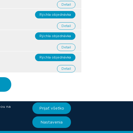
Detail
Rýchla objednávka
Detail
Rýchla objednávka
Detail
Rýchla objednávka
Detail
iou na
Prijať všetko
ory
Nastavenia