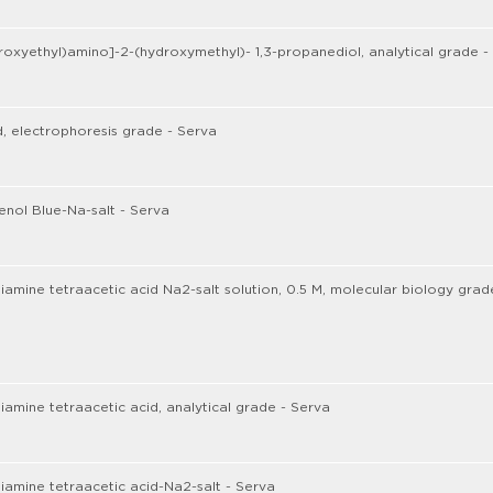
roxyethyl)amino]-2-(hydroxymethyl)- 1,3-propanediol, analytical grade -
d, electrophoresis grade - Serva
nol Blue-Na-salt - Serva
iamine tetraacetic acid Na2-salt solution, 0.5 M, molecular biology grad
iamine tetraacetic acid, analytical grade - Serva
iamine tetraacetic acid-Na2-salt - Serva