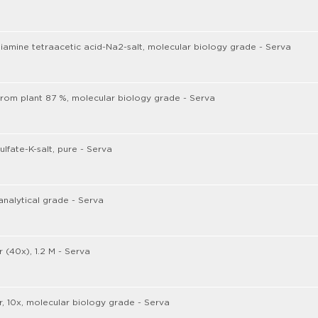
iamine tetraacetic acid-Na2-salt, molecular biology grade - Serva
from plant 87 %, molecular biology grade - Serva
ulfate-K-salt, pure - Serva
analytical grade - Serva
r (40x), 1.2 M - Serva
r, 10x, molecular biology grade - Serva