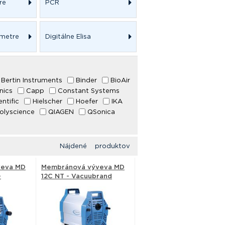
re
PCR
ometre
Digitálne Elisa
Bertin Instruments
Binder
BioAir
nics
Capp
Constant Systems
ntific
Hielscher
Hoefer
IKA
olyscience
QIAGEN
QSonica
Nájdené produktov
veva MD
Membránová výveva MD
-
12C NT - Vacuubrand