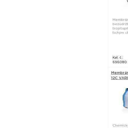
Membrán
bezúdrž
trojstup
tichým c
Kat. č.:
696080
Membrán
12C VARI
Vacuubr
Chemick