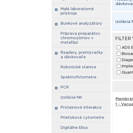
dávkova
Malé laboratorné
prístroje
izolácia
Bunkové analyzátory
Príprava preparátov
chromozómov v
FILTER
metafázi
ADS B
Readery, premývačky
Biosa
a dávkovače
Diag
Imple
Robotické stanice
Quant
Spektrofotometre
PCR
izolácia NK
Membrán
1 - Vacu
Proteinové interakce
Prietokové cytometre
Digitálne Elisa