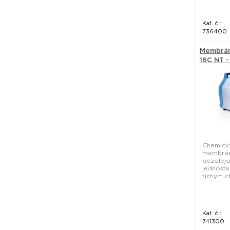
Kat. č.:
736400
Membrán
16C NT 
Chemick
membrán
bezolejo
jednost
tichým c
Kat. č.:
741300