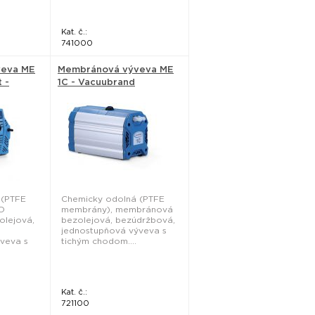
Kat. č.:
741000
veva ME
Membránová výveva ME
 -
1C - Vacuubrand
 (PTFE
Chemicky odolná (PTFE
O
membrány), membránová
lejová,
bezolejová, bezúdržbová,
jednostupňová výveva s
veva s
tichým chodom....
Kat. č.:
721100