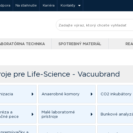
odpora
Na stiahnutie
Kariéra
Kontakty
ABORATÓRNA TECHNIKA
SPOTREBNÝ MATERIÁL
REA
roje pre Life-Science - Vacuubrand
izacia
Anaerobné komory
CO2 inkubátory
oréza a
Malé laboratorné
Bunkové analyz
ačné pece
prístroje
, premývačky a