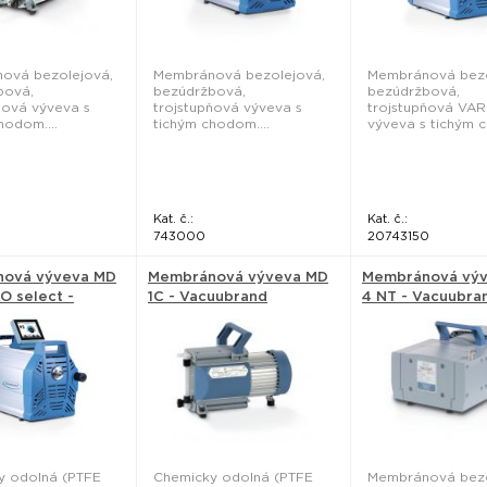
ová bezolejová,
Membránová bezolejová,
Membránová bezo
bová,
bezúdržbová,
bezúdržbová,
ňová výveva s
trojstupňová výveva s
trojstupňová VAR
hodom....
tichým chodom....
výveva s tichým c
Kat. č.:
Kat. č.:
743000
20743150
ová výveva MD
Membránová výveva MD
Membránová vý
O select -
1C - Vacuubrand
4 NT - Vacuubra
and
y odolná (PTFE
Chemicky odolná (PTFE
Membránová bezo