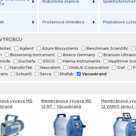
Robotické stanice
Spektrofotomet
če
 NK
Proteinové interakce
Prietokové cyt
 VÝROBCU
iotec
Agilent
Azure Biosystems
Benchmark Scientific
n
Biosensing Instrument
Boeco Germany
Branson Ultraso
enode
Duchefa
ESCO
Hanna Instruments
Heathrow Scie
n
NanoEnTek
Nexcelom
OHAUS Corporation
Owl
P
erix
Schuett
Serva
Shellab
Vacuubrand
ová výveva MD
Membránová výveva MD
Membránová vý
ubrand
12 NT - Vacuubrand
12 VARIO select 
Vacuubrand