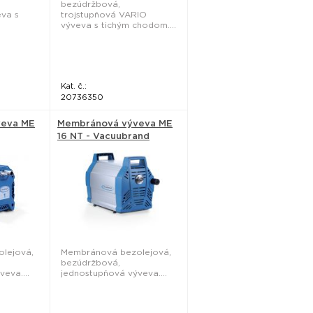
bezúdržbová,
eva s
trojstupňová VARIO
výveva s tichým chodom....
Kat. č.:
20736350
veva ME
Membránová výveva ME
16 NT - Vacuubrand
lejová,
Membránová bezolejová,
bezúdržbová,
eva....
jednostupňová výveva....