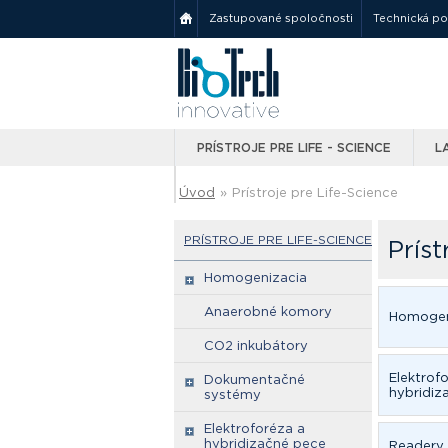
Zastupované spoločnosti
Technická p
PRÍSTROJE PRE LIFE - SCIENCE
L
Úvod
»
Prístroje pre Life-Science
PRÍSTROJE PRE LIFE-SCIENCE
Príst
Homogenizacia
Anaerobné komory
Homogen
CO2 inkubátory
Elektrof
Dokumentačné
hybridiz
systémy
Elektroforéza a
hybridizačné pece
Readery