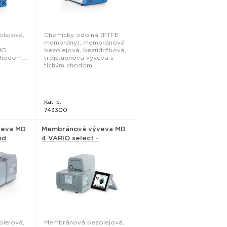
lejová,
Chemicky odolná (PTFE
membrány), membránová
IO
bezolejová, bezúdržbová,
hodom....
trojstupňová výveva s
tichým chodom....
Kat. č.:
743300
veva MD
Membránová výveva MD
nd
4 VARIO select -
Vacuubrand
lejová,
Membránová bezolejová,