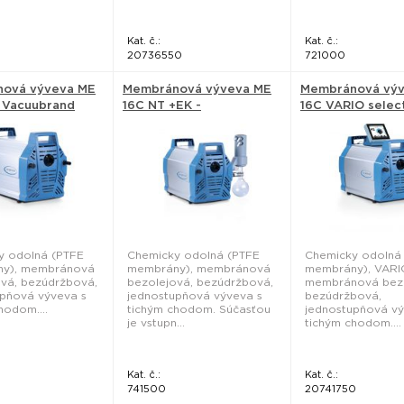
Kat. č.:
Kat. č.:
20736550
721000
ová výveva ME
Membránová výveva ME
Membránová vý
- Vacuubrand
16C NT +EK -
16C VARIO select
Vacuubrand
Vacuubrand
y odolná (PTFE
Chemicky odolná (PTFE
Chemicky odolná
y), membránová
membrány), membránová
membrány), VARI
vá, bezúdržbová,
bezolejová, bezúdržbová,
membránová bezo
upňová výveva s
jednostupňová výveva s
bezúdržbová,
hodom....
tichým chodom. Súčasťou
jednostupňová vý
je vstupn...
tichým chodom....
Kat. č.:
Kat. č.:
741500
20741750