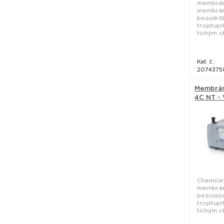
membrán
membrán
bezúdrž
trojstup
tichým c
Kat. č.:
2074375
Membrán
4C NT -
Chemick
membrán
bezolejo
trojstup
tichým c