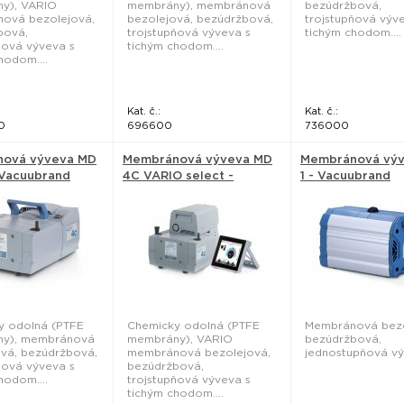
y), VARIO
membrány), membránová
bezúdržbová,
ová bezolejová,
bezolejová, bezúdržbová,
trojstupňová výv
bová,
trojstupňová výveva s
tichým chodom....
ňová výveva s
tichým chodom....
hodom....
Kat. č.:
Kat. č.:
0
696600
736000
ová výveva MD
Membránová výveva MD
Membránová vý
 Vacuubrand
4C VARIO select -
1 - Vacuubrand
Vacuubrand
y odolná (PTFE
Chemicky odolná (PTFE
Membránová bezo
y), membránová
membrány), VARIO
bezúdržbová,
vá, bezúdržbová,
membránová bezolejová,
jednostupňová výv
ňová výveva s
bezúdržbová,
hodom....
trojstupňová výveva s
tichým chodom....