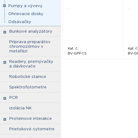
Pumpy a vývevy
...
...
Ohrievacie dosky
Odsávačky
Bunkové analyzátory
Príprava preparátov
chromozómov v
Kat. č.:
Kat. č.
metafázi
BV-GPP-1.5
BV-G
Readery, premývačky
a dávkovače
Robotické stanice
Spektrofotometre
PCR
izolácia NK
Proteinové interakce
Prietokové cytometre