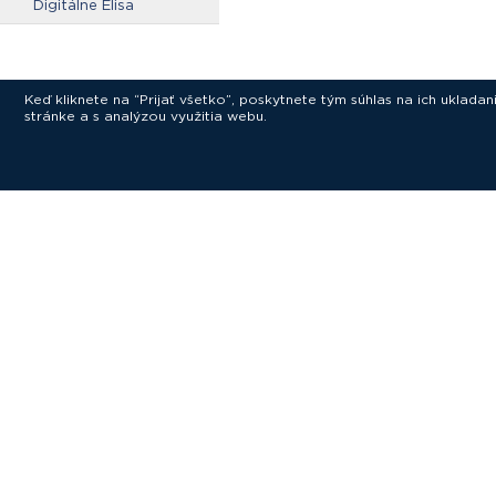
Digitálne Elisa
Keď kliknete na “Prijať všetko”, poskytnete tým súhlas na ich uklad
stránke a s analýzou využitia webu.