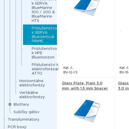
k SERVA
BlueMarine
100 / 200 &
BlueMarine
HTS
Príslušenstvo
...
...
k SERVA
BlueVertical
PRiME
Príslušenstvo
k HPE
BlueHorizon
Příslušenství k
Kat. č.:
Kat. č.
elektroforézám
BV-12-1.5
BV-15-
ATTO
Horizontálne
Glass Plate, Plain 3.0
Glass
elektroforézy
mm, with 1.5 mm Spacer
3.0 m
Vertikálne
- Serva
elektroforézy
Blottery
Sušičky gélov
Transiluminátory
PCR boxy