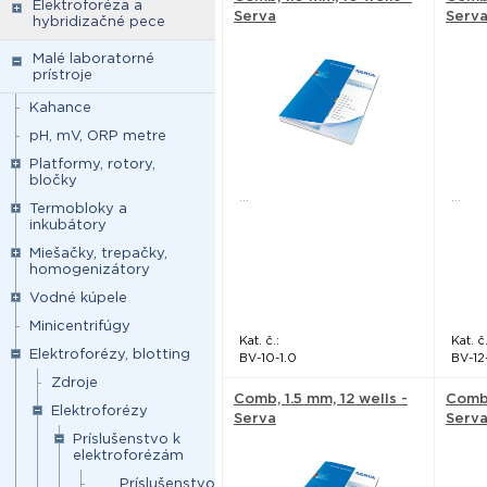
Elektroforéza a
Serva
Serv
hybridizačné pece
Malé laboratorné
prístroje
Kahance
pH, mV, ORP metre
Platformy, rotory,
bločky
...
...
Termobloky a
inkubátory
Miešačky, trepačky,
homogenizátory
Vodné kúpele
Minicentrifúgy
Kat. č.:
Kat. č.
Elektroforézy, blotting
BV-10-1.0
BV-12
Zdroje
Comb, 1.5 mm, 12 wells -
Comb,
Elektroforézy
Serva
Serv
Príslušenstvo k
elektroforézám
Príslušenstvo