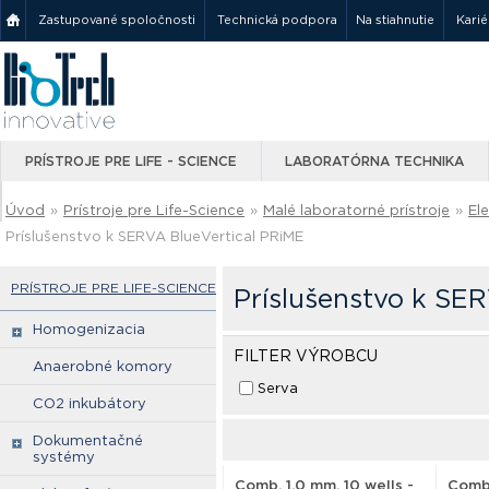
Zastupované spoločnosti
Technická podpora
Na stiahnutie
Karié
PRÍSTROJE PRE LIFE - SCIENCE
LABORATÓRNA TECHNIKA
Úvod
»
Prístroje pre Life-Science
»
Malé laboratorné prístroje
»
El
Príslušenstvo k SERVA BlueVertical PRiME
PRÍSTROJE PRE LIFE-SCIENCE
Príslušenstvo k SE
Homogenizacia
FILTER VÝROBCU
Anaerobné komory
Serva
CO2 inkubátory
Dokumentačné
systémy
Comb, 1.0 mm, 10 wells -
Comb,