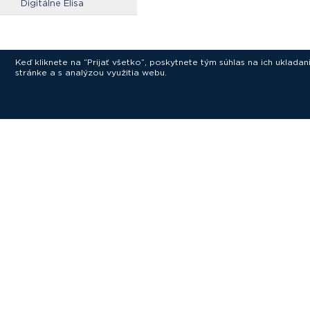
Digitálne Elisa
Keď kliknete na “Prijať všetko”, poskytnete tým súhlas na ich uklad
stránke a s analýzou využitia webu.