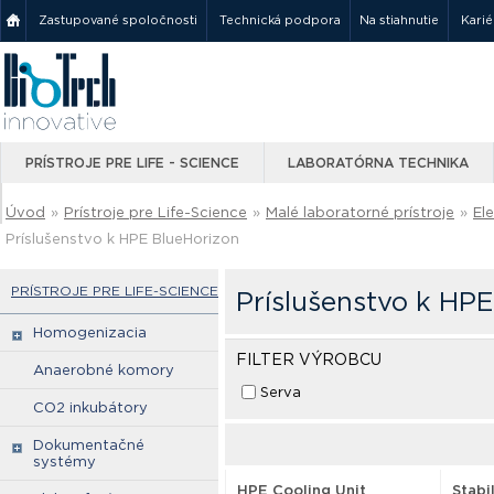
Zastupované spoločnosti
Technická podpora
Na stiahnutie
Karié
PRÍSTROJE PRE LIFE - SCIENCE
LABORATÓRNA TECHNIKA
Úvod
»
Prístroje pre Life-Science
»
Malé laboratorné prístroje
»
El
Príslušenstvo k HPE BlueHorizon
PRÍSTROJE PRE LIFE-SCIENCE
Príslušenstvo k HP
Homogenizacia
FILTER VÝROBCU
Anaerobné komory
Serva
CO2 inkubátory
Dokumentačné
systémy
HPE Cooling Unit
Stabi