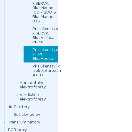
k SERVA
BlueMarine
100 / 200 &
BlueMarine
HTS
Príslušenstvo
k SERVA
BlueVertical
PRiME
Príslušenstvo
k HPE
BlueHorizon
Příslušenství k
elektroforézám
ATTO
Horizontálne
elektroforézy
Vertikálne
elektroforézy
Blottery
Sušičky gélov
Transiluminátory
PCR boxy