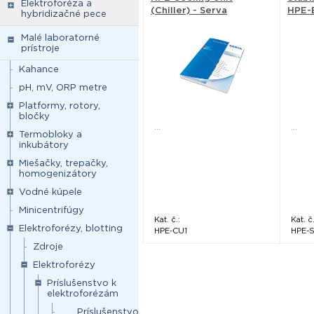
Elektroforéza a
(Chiller) - Serva
HPE-B
hybridizačné pece
Malé laboratorné
prístroje
Kahance
pH, mV, ORP metre
Platformy, rotory,
bločky
...
...
Termobloky a
inkubátory
Miešačky, trepačky,
homogenizátory
Vodné kúpele
Minicentrifúgy
Kat. č.:
Kat. č.
Elektroforézy, blotting
HPE-CU1
HPE-
Zdroje
Elektroforézy
Príslušenstvo k
elektroforézám
Príslušenstvo