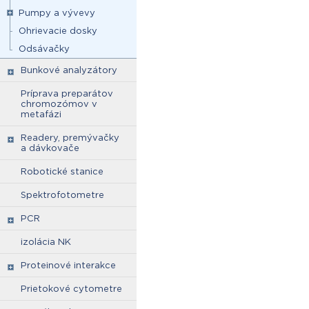
Pumpy a vývevy
Ohrievacie dosky
Odsávačky
Bunkové analyzátory
Príprava preparátov
chromozómov v
metafázi
Readery, premývačky
a dávkovače
Robotické stanice
Spektrofotometre
PCR
izolácia NK
Proteinové interakce
Prietokové cytometre