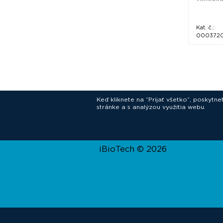
Kat. č.:
000372
Keď kliknete na “Prijať všetko”, poskytn
stránke a s analýzou využitia webu.
In
iBioTech © 2026