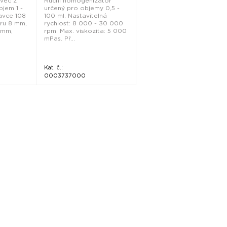
avec z
Ruční homogenizátor
bjem 1 -
určený pro objemy 0,5 -
avce 108
100 ml. Nastavitelná
ru 8 mm,
rychlost: 8 000 - 30 000
 mm,
rpm. Max. viskozita: 5 000
mPas. Př...
Kat. č.:
0003737000