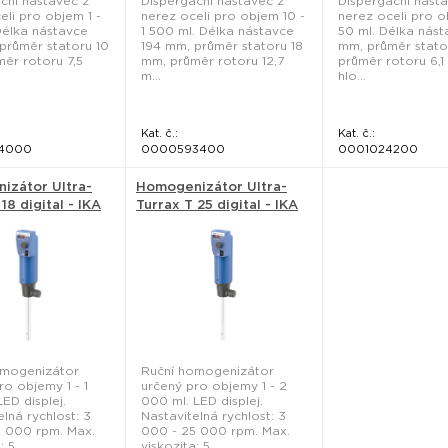
ční nástavec z
Dispergační nástavec z
Dispergační nást
eli pro objem 1 -
nerez oceli pro objem 10 -
nerez oceli pro o
Délka nástavce
1 500 ml. Délka nástavce
50 ml. Délka nást
průměr statoru 10
194 mm, průměr statoru 18
mm, průměr stato
ěr rotoru 7,5
mm, průměr rotoru 12,7
průměr rotoru 6,1
m...
hlo...
Kat. č.:
Kat. č.:
4000
0000593400
0001024200
izátor Ultra-
Homogenizátor Ultra-
18 digital - IKA
Turrax T 25 digital - IKA
omogenizátor
Ruční homogenizátor
ro objemy 1 - 1
určený pro objemy 1 - 2
ED displej.
000 ml. LED displej.
elná rychlost: 3
Nastavitelná rychlost: 3
5 000 rpm. Max.
000 - 25 000 rpm. Max.
 5...
viskozita: 5...