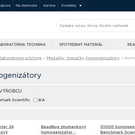
odpora
Na stiahnutie
Kariéra
Kontakty
ABORATÓRNA TECHNIKA
SPOTREBNÝ MATERIÁL
REA
laboratorné prístroje
»
Miešačky, trepačky, homogenizátory
»
Homo
genizátory
 VÝROBCU
mark Scientific
IKA
ster 24
BeadBug zkumavkový
D1000 homogeni
kový
homogenizátor -
Benchmark Scien