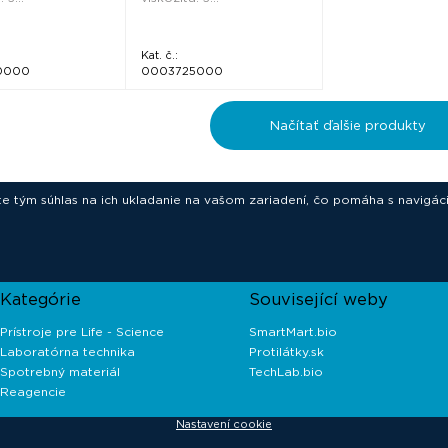
Kat. č.:
0000
0003725000
Načítať ďalšie produkty
ete tým súhlas na ich ukladanie na vašom zariadení, čo pomáha s navigác
novative technologies for your laborat
Kategórie
Související weby
Prístroje pre Life - Science
SmartMart.bio
Laboratórna technika
Protilátky.sk
Spotrebný materiál
TechLab.bio
Reagencie
Nastavení cookie