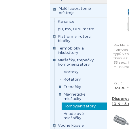
homogen
Benchmar
Malé laboratorné
prístroje
Kahance
pH, mV, ORP metre
Platformy, rotory,
bločky
Rychlá a
Termobloky a
homogen
inkubátory
typů vz
tkání až
Miešačky, trepačky,
35 sec., 
homogenizátory
ml zkumav
Vortexy
Rotátory
Kat. č.:
Trepačky
D2400-E
Magnetické
miešačky
Disperga
10 N - 5 
Homogenizátory
Hriadelové
miešačky
Vodné kúpele