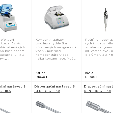
izátor -
Benchmark Scientific
k Scientific
 efektivní
Kompaktní zařízení
Ruční homogenizá
izace různých
umožňuje rychlejší a
rychlému rozměln
orků od měkkých
efektivnější homogenizaci
vzorku o objemu 0
 po kosti během
vzorku než ruční
ml. Včetně dvou 
kapacita: 24 x 2
homogenizátory bez
o průměru 5 a 7 m
ky,...
rizika kontaminace. Mož...
Kat. č.:
Kat. č.:
D1030-E
D1000-E
ční nástavec S
Dispergační nástavec S
Dispergační nás
G - IKA
10 N - 8 G - IKA
18 N - 10 G - IKA