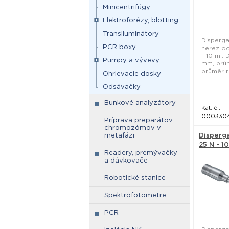
Minicentrifúgy
Elektroforézy, blotting
Transiluminátory
Disperga
PCR boxy
nerez oc
- 10 ml.
Pumpy a vývevy
mm, prům
průměr r
Ohrievacie dosky
Odsávačky
Bunkové analyzátory
Kat. č.:
000330
Príprava preparátov
chromozómov v
metafázi
Disperga
25 N - 10
Readery, premývačky
a dávkovače
Robotické stanice
Spektrofotometre
PCR