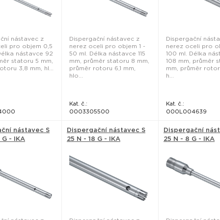
ční nástavec z
Dispergační nástavec z
Dispergační nást
eli pro objem 0,5
nerez oceli pro objem 1 -
nerez oceli pro o
 Délka nástavce 92
50 ml. Délka nástavce 115
100 ml. Délka nás
ěr statoru 5 mm,
mm, průměr statoru 8 mm,
108 mm, průměr s
otoru 3,8 mm, hl...
průměr rotoru 6,1 mm,
mm, průměr rotor
hlo...
h...
Kat. č.:
Kat. č.:
4000
0003305500
000L004639
ční nástavec S
Dispergační nástavec S
Dispergační nás
 G - IKA
25 N - 18 G - IKA
25 N - 8 G - IKA