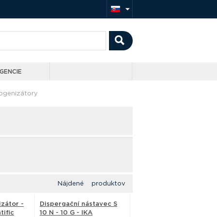
GENCIE
genizátory
Nájdené produktov
zátor -
Dispergační nástavec S
tific
10 N - 10 G - IKA