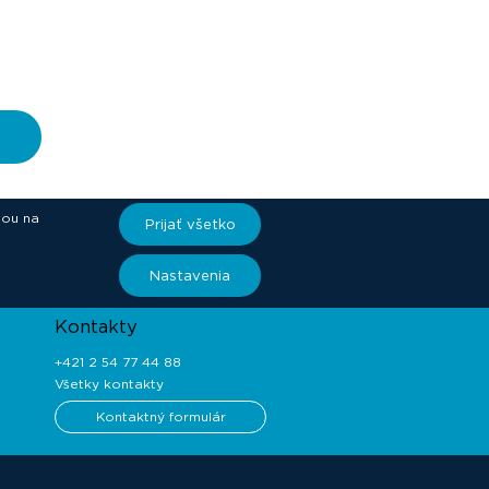
iou na
Prijať všetko
ory
Nastavenia
Kontakty
+421 2 54 77 44 88
Všetky kontakty
Kontaktný formulár