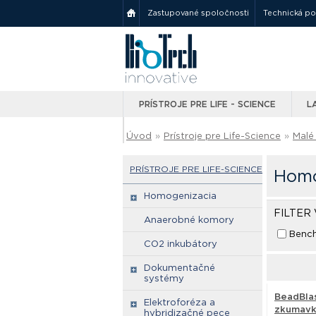
Zastupované spoločnosti
Technická p
PRÍSTROJE PRE LIFE - SCIENCE
L
Úvod
»
Prístroje pre Life-Science
»
Malé 
PRÍSTROJE PRE LIFE-SCIENCE
Homo
Homogenizacia
FILTER
Anaerobné komory
Bench
CO2 inkubátory
Dokumentačné
systémy
BeadBla
Elektroforéza a
zkumav
hybridizačné pece