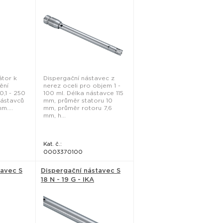
tor k
Dispergační nástavec z
ění
nerez oceli pro objem 1 -
,1 - 250
100 ml. Délka nástavce 115
nástavců
mm, průměr statoru 10
m....
mm, průměr rotoru 7,6
mm, h...
Kat. č.:
0003370100
tavec S
Dispergační nástavec S
18 N - 19 G - IKA