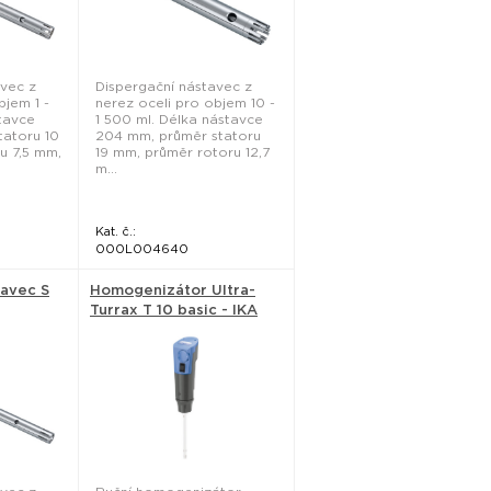
avec z
Dispergační nástavec z
bjem 1 -
nerez oceli pro objem 10 -
tavce
1 500 ml. Délka nástavce
tatoru 10
204 mm, průměr statoru
u 7,5 mm,
19 mm, průměr rotoru 12,7
m...
Kat. č.:
000L004640
tavec S
Homogenizátor Ultra-
Turrax T 10 basic - IKA