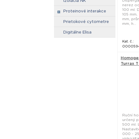
Disperga
izolácia NK
nerez oc
100 ml. 
Proteinové interakce
105 mm, 
mm, prům
Prietokové cytometre
mm, h...
Digitálne Elisa
Kat. č.:
000059
Homogen
Turrax T 
Ruční h
určený p
500 ml. L
Nastavit
000 - 2
viskozita: