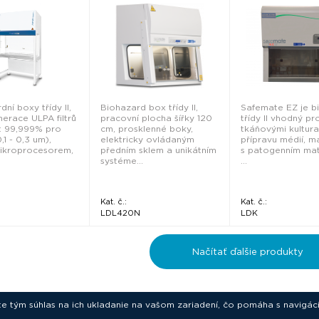
ní boxy třídy II,
Biohazard box třídy II,
Safemate EZ je b
erace ULPA filtrů
pracovní plocha šířky 120
třídy II vhodný pr
t 99,999% pro
cm, prosklenné boky,
tkáňovými kultura
,1 - 0,3 um),
elektricky ovládaným
přípravu médií, m
mikroprocesorem,
předním sklem a unikátním
s patogenním mat
systéme...
...
Kat. č.:
Kat. č.:
LDL420N
LDK
Načítať ďalšie produkty
ete tým súhlas na ich ukladanie na vašom zariadení, čo pomáha s navigác