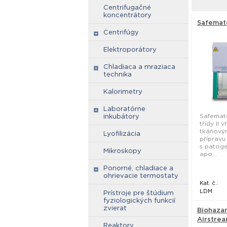
Centrifugačné
koncentrátory
Safemate
Centrifúgy
Elektroporátory
Chladiaca a mraziaca
technika
Kalorimetry
Laboratórne
Safemat
inkubátory
třídy II 
tkáňovým
Lyofilizácia
přípravu
s patog
Mikroskopy
apo...
Ponorné, chladiace a
ohrievacie termostaty
Kat. č.:
LDM
Prístroje pre štúdium
fyziologických funkcií
zvierat
Biohaza
Airstream
Reaktory