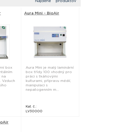
Nájdené produktov
r
Aura Mini - BioAir
rní box
Aura Mini je malý laminární
ntálním
box třídy 100 vhodný pro
 na
práci s tkáňovými
. Vzduch
kulturami, přípravu médií,
šího
manipulaci s
nepatogenním m...
Kat. č.:
LV30000
ioAir