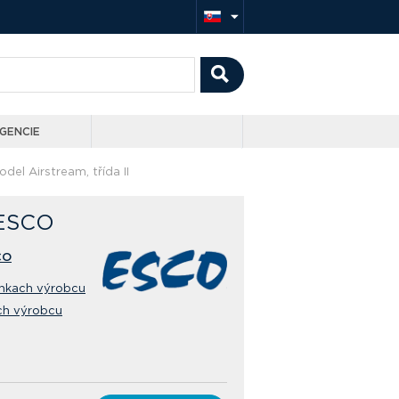
GENCIE
el Airstream, třída II
- ESCO
CO
ánkach výrobcu
ch výrobcu