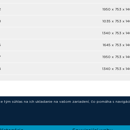
2
1950 x 753 x 
8
1035 x 753 x 
1340 x 753 x 
6
1645 x 753 x 
7
1950 x 753 x 
4
1340 x 753 x 
ete tým súhlas na ich ukladanie na vašom zariadení, čo pomáha s navigác
novative technologies for your laborat