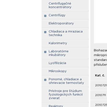
Centrifugačné
koncentrátory
Centrifúgy
Elektroporátory
Chladiaca a mraziaca
technika
Kalorimetry
Biohazar
Laboratórne
inkubátory
mikropr
standar
Lyofilizácia
přísluše
Mikroskopy
Kat. č.
Ponorné, chladiace a
ohrievacie termostaty
2010721
Prístroje pre štúdium
fyziologických funkcií
2010711
zvierat
201072
Reaktory