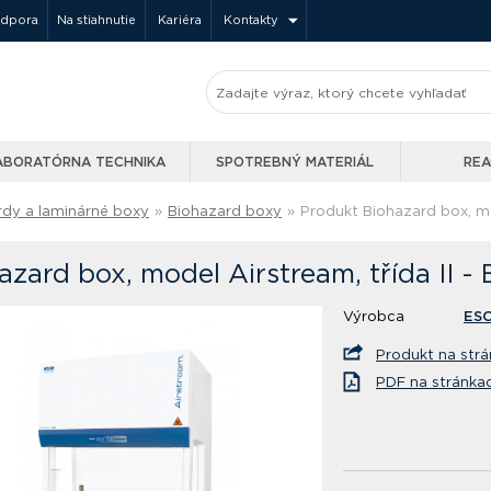
odpora
Na stiahnutie
Kariéra
Kontakty
ABORATÓRNA TECHNIKA
SPOTREBNÝ MATERIÁL
REA
rdy a laminárné boxy
»
Biohazard boxy
»
Produkt Biohazard box, mod
azard box, model Airstream, třída II 
Výrobca
ES
Produkt na str
PDF na stránka