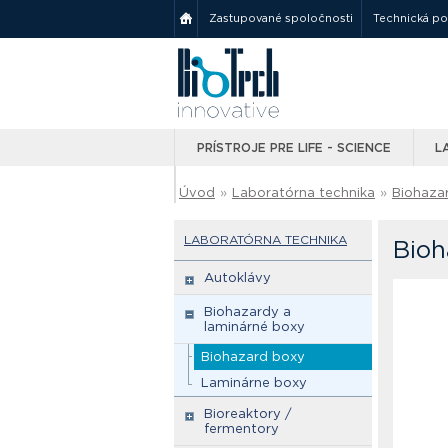
Zastupované spoločnosti
Technická p
PRÍSTROJE PRE LIFE - SCIENCE
L
Úvod
»
Laboratórna technika
»
Biohaza
LABORATÓRNA TECHNIKA
Bioh
Autoklávy
Biohazardy a
laminárné boxy
Biohazard boxy
Laminárne boxy
Bioreaktory /
fermentory