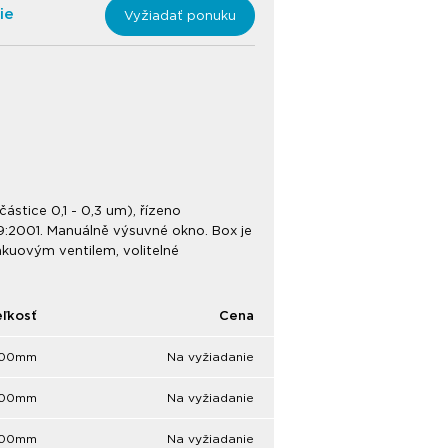
ie
Vyžiadať ponuku
ástice 0,1 - 0,3 um), řízeno
:2001. Manuálně výsuvné okno. Box je
kuovým ventilem, volitelné
ľkosť
Cena
1400mm
Na vyžiadanie
1400mm
Na vyžiadanie
1400mm
Na vyžiadanie