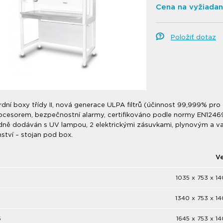
Cena na vyžiadan
Položiť dotaz
dní boxy třídy II, nová generace ULPA filtrů (účinnost 99,999% pro č
ocesorem, bezpečnostní alarmy, certifikováno podle normy EN12469
dně dodáván s UV lampou, 2 elektrickými zásuvkami, plynovým a va
nství – stojan pod box.
Ve
1035 x 753 x 
1340 x 753 x 
5
1645 x 753 x 