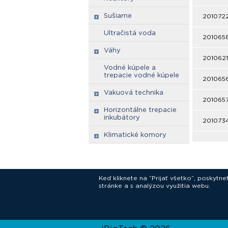
Sušiarne
201072
Ultračistá voda
201065
Váhy
2010621
Vodné kúpele a
trepacie vodné kúpele
201065
Vakuová technika
201065
Horizontálne trepacie
inkubátory
201073
Klimatické komory
Keď kliknete na “Prijať všetko”, poskytn
stránke a s analýzou využitia webu.
In