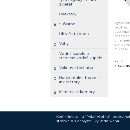
zvierat
Reaktory
Vysokory
Sušiarne
odstředi
automat
Ultračistá voda
rozpozná
chlazení
Váhy
s malými
mikrozku
Vodné kúpele a
trepacie vodné kúpele
Kat. č.:
30314815
Vakuová technika
Horizontálne trepacie
inkubátory
Klimatické komory
Keď kliknete na “Prijať všetko”, poskytn
stránke a s analýzou využitia webu.
In