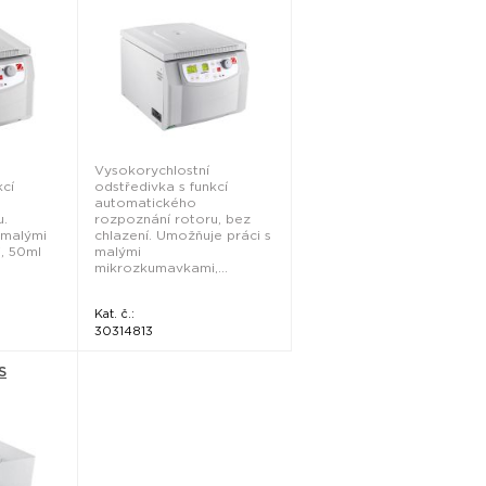
Vysokorychlostní
kcí
odstředivka s funkcí
automatického
u.
rozpoznání rotoru, bez
 malými
chlazení. Umožňuje práci s
, 50ml
malými
mikrozkumavkami,...
Kat. č.:
30314813
S