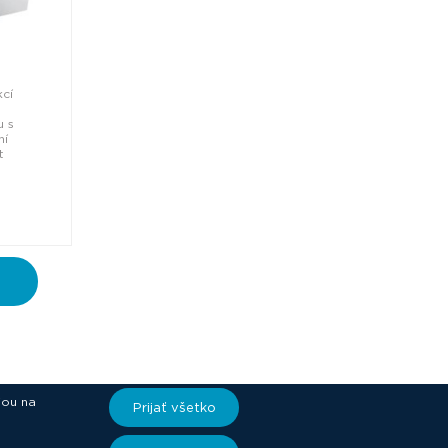
kcí
u s
ní
t
iou na
Prijať všetko
ory