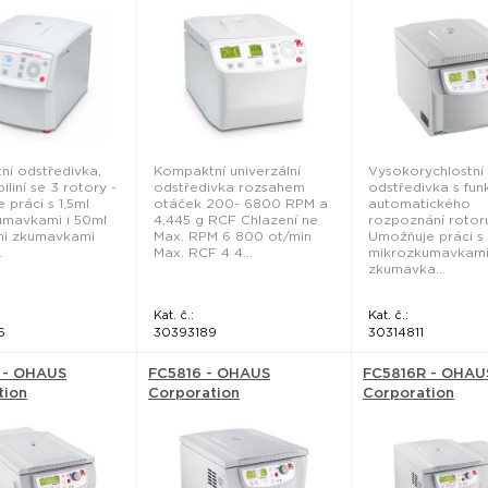
í odstředivka,
Kompaktní univerzální
Vysokorychlostní
liní se 3 rotory -
odstředivka rozsahem
odstředivka s fun
 práci s 1,5ml
otáček 200- 6800 RPM a
automatického
umavkami i 50ml
4,445 g RCF Chlazení ne
rozpoznání rotor
mi zkumavkami
Max. RPM 6 800 ot/min
Umožňuje práci s
.
Max. RCF 4 4...
mikrozkumavkami
zkumavka...
Kat. č.:
Kat. č.:
6
30393189
30314811
 - OHAUS
FC5816 - OHAUS
FC5816R - OHAU
tion
Corporation
Corporation