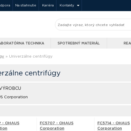
odpora
Na stiahnutie
Kariéra
Kontakty
ABORATÓRNA TECHNIKA
SPOTREBNÝ MATERIÁL
REA
gy
»
Univerzálne centrifúgy
erzálne centrifúgy
 VÝROBCU
S Corporation
 - OHAUS
FC5707 - OHAUS
FC5714 - OHAUS
tion
Corporation
Corporation