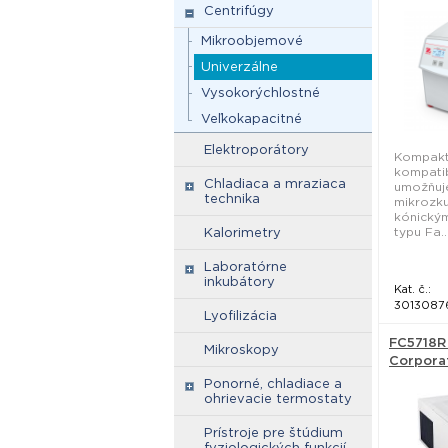
Centrifúgy
Mikroobjemové
Univerzálne
Vysokorýchlostné
Veľkokapacitné
Elektroporátory
Kompaktn
kompatibi
Chladiaca a mraziaca
umožňuje
technika
mikrozk
kónický
typu Fa..
Kalorimetry
Laboratórne
inkubátory
Kat. č.:
3013087
Lyofilizácia
FC5718R
Mikroskopy
Corpora
Ponorné, chladiace a
ohrievacie termostaty
Prístroje pre štúdium
fyziologických funkcií