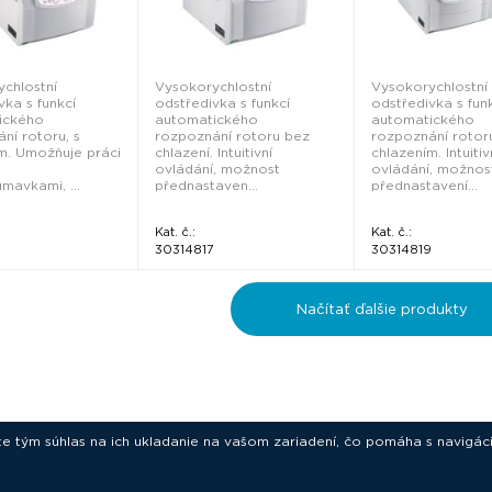
chlostní
Vysokorychlostní
Vysokorychlostní
vka s funkcí
odstředivka s funkcí
odstředivka s fun
ického
automatického
automatického
ní rotoru, s
rozpoznání rotoru bez
rozpoznání rotor
m. Umožňuje práci
chlazení. Intuitivní
chlazením. Intuitiv
ovládání, možnost
ovládání, možnos
mavkami, ...
přednastaven...
přednastavení...
Kat. č.:
Kat. č.:
30314817
30314819
Načítať ďalšie produkty
ete tým súhlas na ich ukladanie na vašom zariadení, čo pomáha s navigác
novative technologies for your laborat