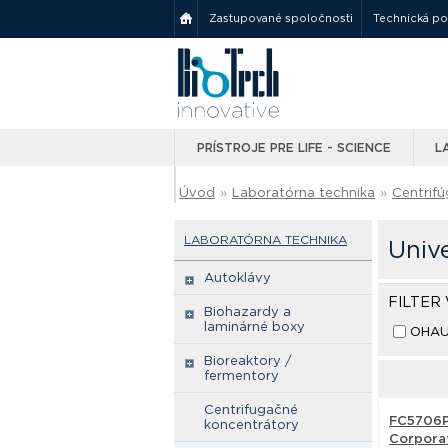
Zastupované spoločnosti
Technická p
PRÍSTROJE PRE LIFE - SCIENCE
L
Úvod
»
Laboratórna technika
»
Centrifú
LABORATÓRNA TECHNIKA
Univ
Autoklávy
FILTER
Biohazardy a
laminárné boxy
OHAU
Bioreaktory /
fermentory
Centrifugačné
FC5706P
koncentrátory
Corpora