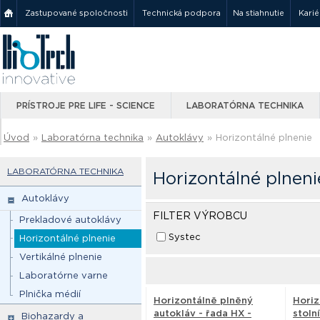
Zastupované spoločnosti
Technická podpora
Na stiahnutie
Karié
PRÍSTROJE PRE LIFE - SCIENCE
LABORATÓRNA TECHNIKA
Úvod
»
Laboratórna technika
»
Autoklávy
»
Horizontálné plnenie
LABORATÓRNA TECHNIKA
Horizontálné plneni
Autoklávy
FILTER VÝROBCU
Prekladové autoklávy
Systec
Horizontálné plnenie
Vertikálné plnenie
Laboratórne varne
Plnička médií
Horizontálně plněný
Horiz
autokláv - řada HX -
stoln
Biohazardy a