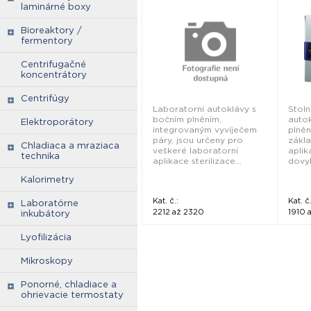
Systec
- Sys
laminárné boxy
Bioreaktory /
fermentory
Centrifugačné
koncentrátory
Centrifúgy
Laboratorní autoklávy s
Stoln
bočním plněním,
auto
Elektroporátory
integrovaným vyvíječem
plněn
páry, jsou určeny pro
zákla
Chladiaca a mraziaca
veškeré laboratorní
aplik
technika
aplikace sterilizace...
dovyb
Kalorimetry
Kat. č.:
Kat. č.
Laboratórne
2212 až 2320
1910 
inkubátory
Lyofilizácia
Mikroskopy
Ponorné, chladiace a
ohrievacie termostaty