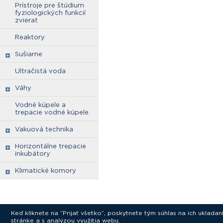
Prístroje pre štúdium
fyziologických funkcií
zvierat
Reaktory
Sušiarne
Ultračistá voda
Váhy
Vodné kúpele a
trepacie vodné kúpele
Vakuová technika
Horizontálne trepacie
inkubátory
Klimatické komory
Keď kliknete na “Prijať všetko”, poskytnete tým súhlas na ich uklad
stránke a s analýzou využitia webu.