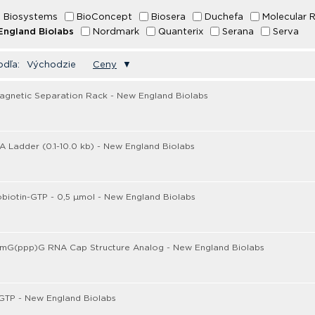
 Biosystems
BioConcept
Biosera
Duchefa
Molecular 
ngland Biolabs
Nordmark
Quanterix
Serana
Serva
odľa:
Východzie
Ceny
▼
agnetic Separation Rack - New England Biolabs
 Ladder (0.1-10.0 kb) - New England Biolabs
obiotin-GTP - 0,5 µmol - New England Biolabs
mG(ppp)G RNA Cap Structure Analog - New England Biolabs
-GTP - New England Biolabs