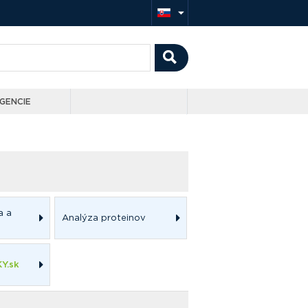
GENCIE
a a
Analýza proteinov
Y.sk