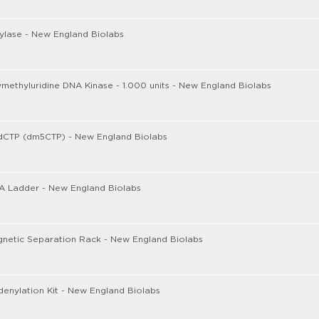
ylase - New England Biolabs
methyluridine DNA Kinase - 1.000 units - New England Biolabs
 dCTP (dm5CTP) - New England Biolabs
A Ladder - New England Biolabs
netic Separation Rack - New England Biolabs
enylation Kit - New England Biolabs