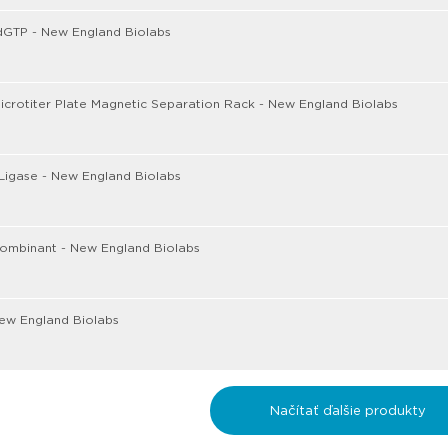
dGTP - New England Biolabs
icrotiter Plate Magnetic Separation Rack - New England Biolabs
Ligase - New England Biolabs
ecombinant - New England Biolabs
ew England Biolabs
Načítať ďalšie produkty