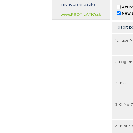
Imunodiagnostika
Azure
New E
www.PROTILATKY.sk
Riadiť p
12 Tube M
2-Log DNA
3'-Desthi
3-O-Me-7
3’-Biotin