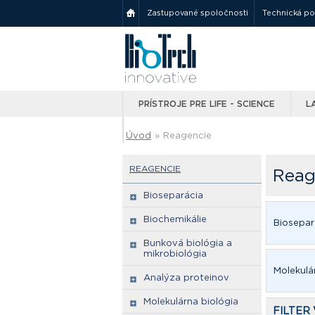
Zastupované spoločnosti
Technická p
PRÍSTROJE PRE LIFE - SCIENCE
L
Úvod
»
Reagencie
REAGENCIE
Reag
Bioseparácia
Biochemikálie
Biosepar
Bunková biológia a
mikrobiológia
Molekulá
Analýza proteinov
Molekulárna biológia
FILTER