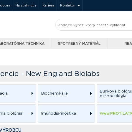
odpora
Na stiahnutie
Kariéra
Kontakty
ABORATÓRNA TECHNIKA
SPOTREBNÝ MATERIÁL
REA
encie - New England Biolabs
Bunková biológi
ácia
Biochemikálie
mikrobiológia
rna biológia
Imunodiagnostika
www.PROTILATK
 VÝROBCU