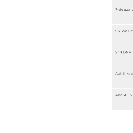
7-deaza 
96-Well M
9°N DNA 
Aat II, r
AbaSI - N