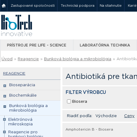
Zastupované spoločnosti
Technická podpora
Na stiahnutie
Karié
PRÍSTROJE PRE LIFE - SCIENCE
LABORATÓRNA TECHNIKA
Úvod
»
Reagencie
»
Bunková biológia a mikrobiológia
»
Antibiotik
REAGENCIE
Antibiotiká pre tka
Bioseparácia
FILTER VÝROBCU
Biochemikálie
Biosera
Bunková biológia a
mikrobiológia
Riadiť podľa:
Východzie
Ceny
Elektrónová
mikroskopia
Amphotericin B - Biosera
Reagencie pro
bunkovú biológiu