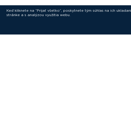
Keď kliknete na “Prijať všetko”, poskytnete tým súhlas na ich uklad
stránke a s analýzou využitia webu.