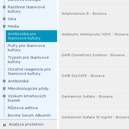
Rastlinné tkanivové
kultúry
Amphotericin B - Biosera
Séra
Média
Antibiotiká pre
Antibiotic Antimycotic 100X - Biosera
tkanivové kultúry
Pufry pre tkanivove
kultúry
G418 (Geneticin) Solution - Biosera
Trypsín pre tkanivové
kultúry
Ostatné reagencie pre
tkanivové kultúry
G418 SULFATE - Biosera
Antibiotiká
Mikrobiologické pôdy
Výskum kmeňových
Gentamicin Sulfate - Biosera
buniek
Růstová aditiva
Bovine Serum Albumin
Gentamicin Sulfate 10 mg/ml - Bioser
Analýza proteinov