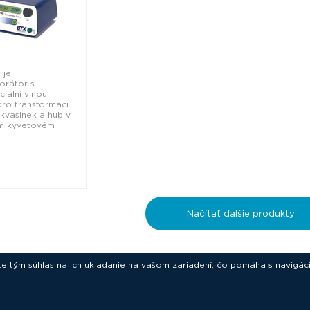
 je
orátor s
iální vlnou
ro transformaci
 kvasinek a hub v
ém kyvetovém
0
Načítať ďalšie produkty
ete tým súhlas na ich ukladanie na vašom zariadení, čo pomáha s navigác
novative technologies for your laborat