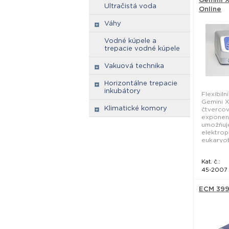
Ultračistá voda
Online
Váhy
Vodné kúpele a
trepacie vodné kúpele
Vakuová technika
Horizontálne trepacie
inkubátory
Flexibil
Gemini 
Klimatické komory
čtverco
exponenc
umožňuje
elektrop
eukaryoti
Kat. č.:
45-2007
ECM 399