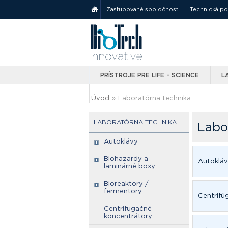
Zastupované spoločnosti
Technická p
PRÍSTROJE PRE LIFE - SCIENCE
L
Úvod
»
Laboratórna technika
LABORATÓRNA TECHNIKA
Labo
Autoklávy
Biohazardy a
Autoklá
laminárné boxy
Bioreaktory /
fermentory
Centrifú
Centrifugačné
koncentrátory