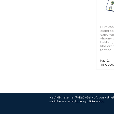
ECM 399
elektrop
exponenc
vhodný p
bakterií,
klasick
formát...
Kat. č.:
45-000
Keď kliknete na “Prijať všetko”, poskytn
stránke a s analýzou využitia webu.
In