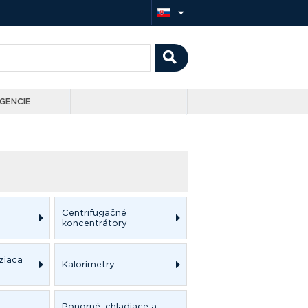
GENCIE
Centrifugačné
koncentrátory
ziaca
Kalorimetry
Ponorné, chladiace a