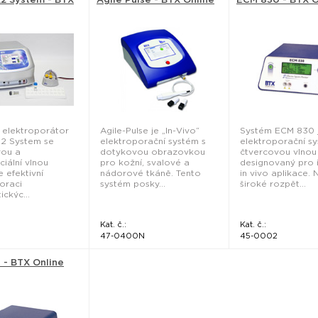
ní elektroporátor
Agile-Pulse je „In-Vivo“
Systém ECM 830 
X2 System se
elektroporační systém s
elektroporační s
vou a
dotykovou obrazovkou
čtvercovou vlnou
iální vlnou
pro kožní, svalové a
designovaný pro in
 efektivní
nádorové tkáně. Tento
in vivo aplikace. 
oraci
systém posky...
široké rozpět...
ckýc...
Kat. č.:
Kat. č.:
47-0400N
45-0002
 - BTX Online