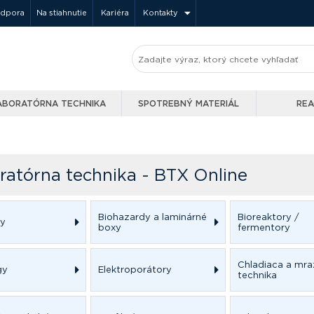
odpora
Na stiahnutie
Kariéra
Kontakty
ABORATÓRNA TECHNIKA
SPOTREBNÝ MATERIÁL
REA
ratórna technika - BTX Online
Biohazardy a laminárné
Bioreaktory /
vy
boxy
fermentory
Chladiaca a mra
gy
Elektroporátory
technika