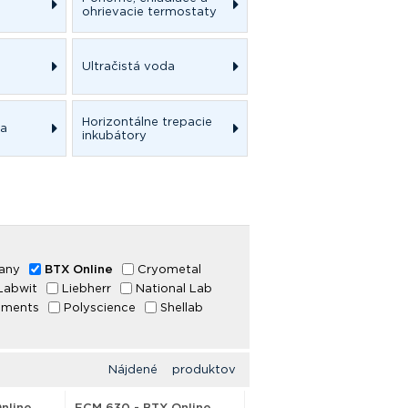
ohrievacie termostaty
Ultračistá voda
Horizontálne trepacie
ka
inkubátory
any
BTX Online
Cryometal
Labwit
Liebherr
National Lab
ruments
Polyscience
Shellab
Nájdené produktov
nline
ECM 630 - BTX Online