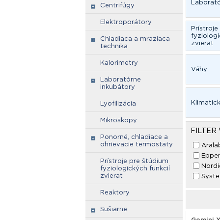
Laborató
Centrifúgy
Elektroporátory
Prístroj
fyziologi
Chladiaca a mraziaca
zvierat
technika
Kalorimetry
Váhy
Laboratórne
inkubátory
Klimatic
Lyofilizácia
Mikroskopy
FILTER
Ponorné, chladiace a
ohrievacie termostaty
Arala
Eppe
Prístroje pre štúdium
Nordi
fyziologických funkcií
zvierat
Syste
Reaktory
Sušiarne
Gemini 