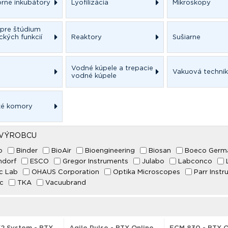
rne inkubátory
Lyofilizácia
Mikroskopy
e pre štúdium
ckých funkcií
Reaktory
Sušiarne
Vodné kúpele a trepacie
Vakuová techni
vodné kúpele
ké komory
 VÝROBCU
b
Binder
BioAir
Bioengineering
Biosan
Boeco Germ
ndorf
ESCO
Gregor Instruments
Julabo
Labconco
c Lab
OHAUS Corporation
Optika Microscopes
Parr Inst
c
TKA
Vacuubrand
X2 System - BTX
Agile Pulse - BTX Online
ECM 830 - BTX O