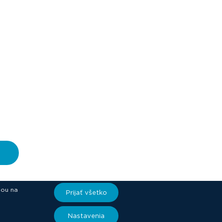
iou na
Prijať všetko
ory
Nastavenia