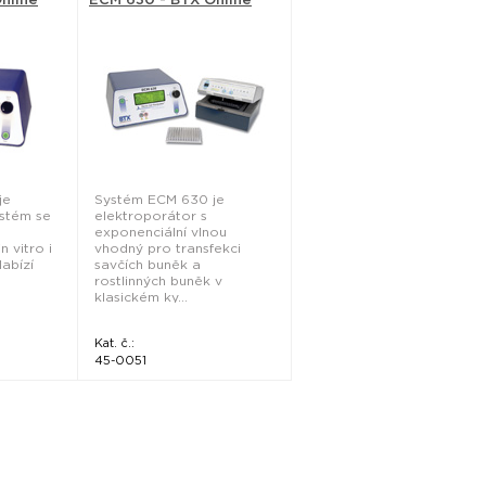
je
Systém ECM 630 je
ystém se
elektroporátor s
exponenciální vlnou
 vitro i
vhodný pro transfekci
Nabízí
savčích buněk a
rostlinných buněk v
klasickém ky...
Kat. č.:
45-0051