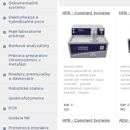
Dokumentačné
systémy
HFR - Constant Systems
HFR -
Elektroforéza a
hybridizačné pece
Malé laboratorné
prístroje
Bunkové analyzátory
Príprava preparátov
chromozómov v
metafázi
univerzální
unive
homogenizátor, který
homo
Readery, premývačky
rychle a efektivně
rychl
a dávkovače
zpracuje veškeré typy
zprac
vzorků – pevné,
vzork
zmrazené, viskózní i
viskó
Robotické stanice
tekuté. Objem ...
Spektrofotometre
Kat. č.:
Kat. č.
PCR
OS
MC
izolácia NK
HFR - Constant Systems
ADU -
Proteinové interakce