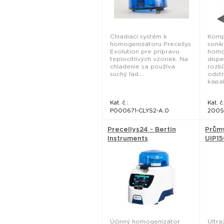
Chladiaci systém k
Komp
homogenizátoru Precellys
sonik
Evolution pre prípravu
homo
teplocitlivých vzoriek. Na
dispe
chladenie sa používa
rozbí
suchý ľad....
odstr
kapal
Kat. č.:
Kat. č.
P000671-CLYS2-A.0
200S
Precellys24 - Bertin
Průmy
Instruments
UIP15
Účinný homogenizátor
Ultr