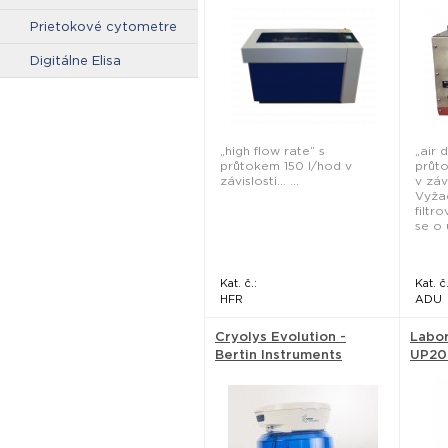
Prietokové cytometre
Digitálne Elisa
„high flow rate“ s
„air d
průtokem 150 l/hod v
průt
závislosti... ...
v záv
Vyža
filtr
se o 
Kat. č.:
Kat. č.
HFR
ADU
Cryolys Evolution -
Labor
Bertin Instruments
UP200