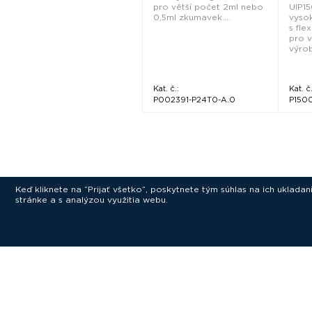
pro větší počet 2ml nebo
UIP1
0,5ml zkumavek....
vyso
s fle
pro v
výrobn
Kat. č.:
Kat. č.
P002391-P24T0-A.0
P150
Keď kliknete na “Prijať všetko”, poskytnete tým súhlas na ich uklad
stránke a s analýzou využitia webu.