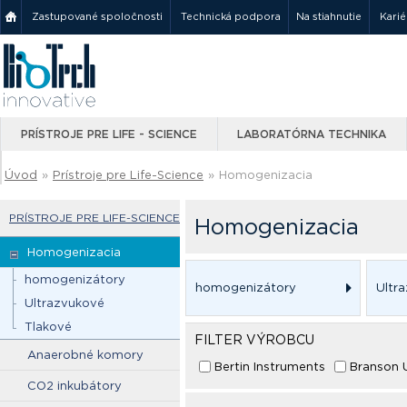
Zastupované spoločnosti
Technická podpora
Na stiahnutie
Karié
PRÍSTROJE PRE LIFE - SCIENCE
LABORATÓRNA TECHNIKA
Úvod
»
Prístroje pre Life-Science
»
Homogenizacia
PRÍSTROJE PRE LIFE-SCIENCE
Homogenizacia
Homogenizacia
homogenizátory
homogenizátory
Ultr
Ultrazvukové
Tlakové
FILTER VÝROBCU
Anaerobné komory
Bertin Instruments
Branson U
CO2 inkubátory