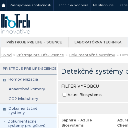
Zastupované spoločnosti
Technická podpora
Na stiahnutie
Karié
PRÍSTROJE PRE LIFE - SCIENCE
LABORATÓRNA TECHNIKA
Úvod
»
Prístroje pre Life-Science
»
Dokumentačné systémy
»
Det
PRÍSTROJE PRE LIFE-SCIENCE
Detekčné systémy p
Homogenizacia
FILTER VÝROBCU
Anaerobné komory
Azure Biosystems
CO2 inkubátory
Dokumentačné
systémy
Saphire - Azure
Azur
Dokumentačné
Biosystems
Chemi
systémy pre gélovú