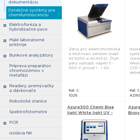
dokumentáciu
light
Bios
Detekčné systémy pre
chemiluminiscenciu
Elektroforéza a
hybridizačné pece
Malé laboratorné
prístroje
Zdroj pro elektroforetická
Azur
a blotovací zařízení (např.
syst
Bunkové analyzátory
AC4200 a AC4202). Čtyři
chem
páry výstupů, napětí 5 -
Weste
Príprava preparátov
600 V, proud 1 - 1 20...
CCD 
chromozómov v
detek
metafázi
Readery, premývačky
a dávkovače
Kat. č.:
Kat. č.
1026
AZI6
Robotické stanice
Azure300 Chemi Blue
Azur
Spektrofotometre
light White light UV -
Bios
Azure Biosystems
PCR
izolácia NK