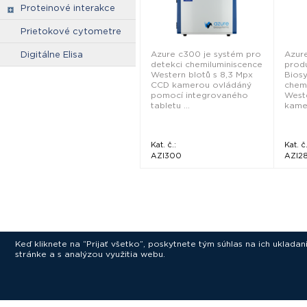
Proteinové interakce
Prietokové cytometre
Azure c300 je systém pro
Azur
Digitálne Elisa
detekci chemiluminiscence
produ
Western blotů s 8,3 Mpx
Bios
CCD kamerou ovládáný
chem
pomocí integrovaného
West
tabletu ...
kame
Kat. č.:
Kat. č.
AZI300
AZI2
Keď kliknete na “Prijať všetko”, poskytnete tým súhlas na ich uklad
stránke a s analýzou využitia webu.