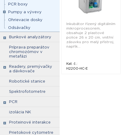
PCR boxy
Pumpy a vývevy
Ohrievacie dosky
Inkubátor řízený digitálním
Odsávačky
mikroprocesorem,
obsahuje 2 plastové
Bunkové analyzátory
police 26 x 20 cm, vnitřní
zásuvku pro malý přístroj,
napřík...
Príprava preparátov
chromozómov v
metafázi
Kat. č.:
Readery, premývačky
H2200-HC-E
a dávkovače
Robotické stanice
Spektrofotometre
PCR
izolácia NK
Proteinové interakce
Prietokové cytometre