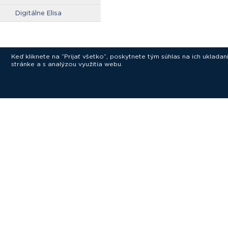
Digitálne Elisa
Keď kliknete na “Prijať všetko”, poskytnete tým súhlas na ich uklad
stránke a s analýzou využitia webu.