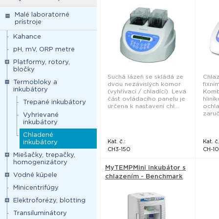
bloku) - Biosan
Malé laboratorné
prístroje
Kahance
pH, mV, ORP metre
Platformy, rotory,
bločky
Suchá lázeň se skládá ze
Chlaz
Termobloky a
dvou nezávislých komor
fixní
inkubátory
(vyhřívací / chladící). Levá
Komb
část ovládacího panelu je
hliní
Trepané inkubátory
určena k nastavení chl...
ochla
zaruč
Vyhrievané
inkubátory
Chladené
Kat. č.:
Kat. č.
inkubátory
CH3-150
CH-1
Miešačky, trepačky,
homogenizátory
MyTEMPMini inkubátor s
Vodné kúpele
chlazením - Benchmark
Scientific
Minicentrifúgy
Elektroforézy, blotting
Transiluminátory