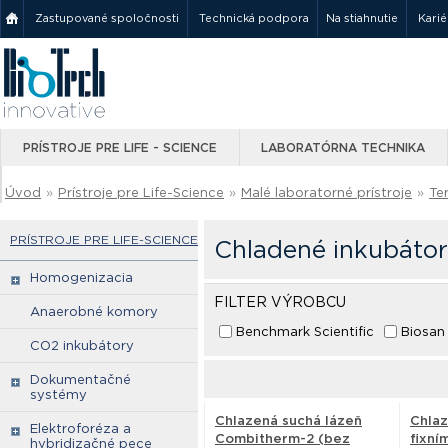
Zastupované spoločnosti
Technická podpora
Na stiahnutie
Karié
PRÍSTROJE PRE LIFE - SCIENCE
LABORATÓRNA TECHNIKA
Úvod
»
Prístroje pre Life-Science
»
Malé laboratorné prístroje
»
Te
PRÍSTROJE PRE LIFE-SCIENCE
Chladené inkubáto
Homogenizacia
FILTER VÝROBCU
Anaerobné komory
Benchmark Scientific
Biosan
CO2 inkubátory
Dokumentačné
systémy
Chlazená suchá lázeň
Chlaz
Elektroforéza a
Combitherm-2 (bez
fixní
hybridizačné pece