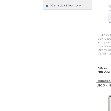
Klimatické komory
Pultový 
box s je
kompres
teplotou
Užitný ob
Velmi níz
Kat. č.:
N113002
Hluboko
U100 - N