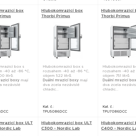
mrazicí box
Hlubokomrazicí box
Hlubokomrazicí 
rimus
Thorbi Primus
Thorbi Primus
DCC - National
TPU5086DCC - National
TPU7086DCC - N
Lab
Lab
razicí box s
Hlubokomrazicí box s
Hlubokomrazicí b
 -40 až -86 °C,
rozsahem -40 až -86 °C,
rozsahem -40 až 
0 litrů.
objem 522 litrů.
objem 751 litrů.
razicí boxy
mají
Duální mrazicí boxy
mají
Duální mrazicí bo
a nezávislé
dva zcela nezávislé
dva zcela nezávis
chladic...
chladic...
Kat. č.:
Kat. č.:
6DCC
TPU5086DCC
TPU7086DCC
mrazicí box ULT
Hlubokomrazicí box ULT
Hlubokomrazicí 
Nordic Lab
C300 - Nordic Lab
C400 - Nordic L