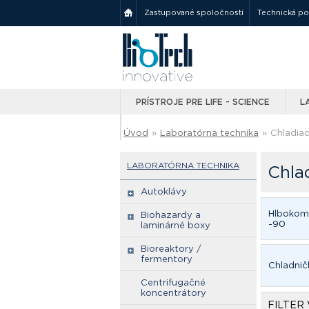
Zastupované spoločnosti
Technická p
PRÍSTROJE PRE LIFE - SCIENCE
L
Úvod
»
Laboratórna technika
»
Chladiac
LABORATÓRNA TECHNIKA
Chla
Autoklávy
Hlbokom
Biohazardy a
-90
laminárné boxy
Bioreaktory /
fermentory
Chladnič
Centrifugačné
koncentrátory
FILTER