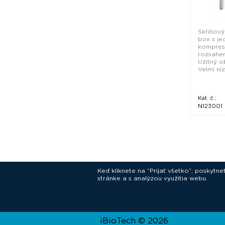
Skříňový
box s je
kompres
rozsahem
Užitný ob
Velmi nízk
Kat. č.:
N123001
Keď kliknete na “Prijať všetko”, poskytn
stránke a s analýzou využitia webu.
In
iBioTech © 2026