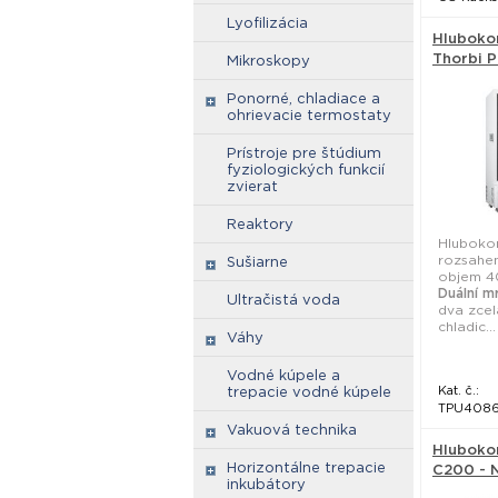
Lyofilizácia
Hluboko
Thorbi P
Mikroskopy
TPU4086
Ponorné, chladiace a
Lab
ohrievacie termostaty
Prístroje pre štúdium
fyziologických funkcií
zvierat
Reaktory
Hlubokom
rozsahem
Sušiarne
objem 40
Duální m
Ultračistá voda
dva zcel
chladic...
Váhy
Vodné kúpele a
Kat. č.:
trepacie vodné kúpele
TPU408
Vakuová technika
Hluboko
Horizontálne trepacie
C200 - 
inkubátory