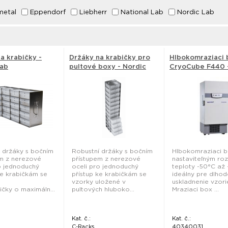
metal
Eppendorf
Liebherr
National Lab
Nordic Lab
a krabičky -
Držáky na krabičky pro
Hlbokomraziaci 
Lab
pultové boxy - Nordic
CryoCube F440 
Lab
Eppendorf
 držáky s bočním
Robustní držáky s bočním
Hlbokomraziaci b
m z nerezové
přístupem z nerezové
nastaviteľným ro
o jednoduchý
oceli pro jednoduchý
teploty -50°C až
ke krabičkám se
přístup ke krabičkám se
ideálny pre dlho
vzorky uložené v
uskladnenie vzori
ičky o maximáln...
pultových hluboko...
Mraziaci box ...
Kat. č.:
Kat. č.:
C-Racks
40340031