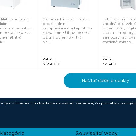
 hlubokomrazicí
Skříňový hlubokomrazicí
Laboratorní mraz
dním
box s jedním
vhodná pro výbuš
orem a teplotním
kompresorem a teplotním
objem 310 l, digitá
 -86 až -60 °C.
rozsahem
-86
až -60 °C.
ukazatel teploty,
jem 91 litrů.
Užitný objem 37 litrů.
samozavírací dve
...
Vel...
statické chlaze...
Kat. č.:
Kat. č.:
N123000
ex-3410
Načítať ďalšie produkty
ete tým súhlas na ich ukladanie na vašom zariadení, čo pomáha s navigác
novative technologies for your laborat
Kategórie
Související weby