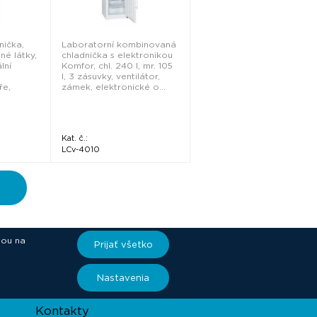
nička,
Laboratorní kombinovaná
né látky,
chladnička s elektronikou
lní
Komfor, chl. 240 l, mr. 105
l, 3 zásuvky, ventilátor,
ře,
zámek, elektronické o...
Kat. č.:
LCv-4010
iou na
Prijať všetko
ory
Nastavenia
Kontakty