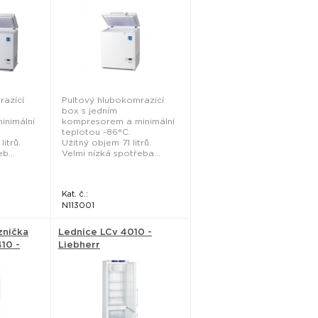
razící
Pultový hlubokomrazicí
box s jedním
inimální
kompresorem a minimální
teplotou -86°C.
itrů.
Užitný objem 71 litrů.
b...
Velmi nízká spotřeba...
Kat. č.:
N113001
znička
Lednice LCv 4010 -
10 -
Liebherr