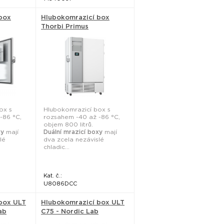
box
Hlubokomrazicí box
Thorbi Primus
ational
TPU8086DCC - National
Lab
ox s
Hlubokomrazicí box s
-86 °C,
rozsahem -40 až -86 °C,
objem 800 litrů.
xy
mají
Duální mrazicí boxy
mají
lé
dva zcela nezávislé
chladic...
Kat. č.:
U8086DCC
box ULT
Hlubokomrazicí box ULT
ab
C75 - Nordic Lab