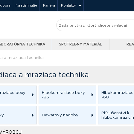
odpora
Na stiahnutie
Kariéra
Kontakty
ABORATÓRNA TECHNIKA
SPOTREBNÝ MATERIÁL
REA
a a mraziaca technika
diaca a mraziaca technika
raziace boxy
Hlbokomraziace boxy
Hlbokomraziace
-86
-60
Příslušenství k
ky
Dewarovy nádoby
hlubokomrazic
 VÝROBCU