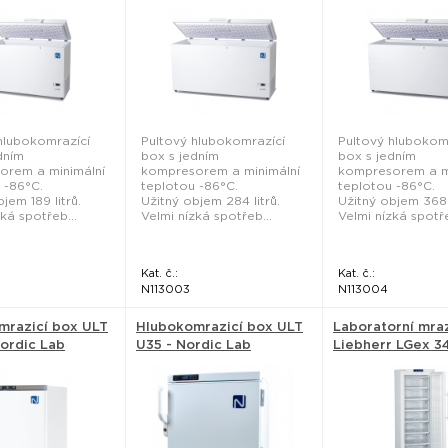
hlubokomrazící
Pultový hlubokomrazící
Pultový hlubokom
dním
box s jedním
box s jedním
orem a minimální
kompresorem a minimální
kompresorem a m
 -86°C.
teplotou -86°C.
teplotou -86°C.
jem 189 litrů.
Užitný objem 284 litrů.
Užitný objem 368 l
ká spotřeb...
Velmi nízká spotřeb...
Velmi nízká spotře
Kat. č.:
Kat. č.:
N113003
N113004
mrazicí box ULT
Hlubokomrazicí box ULT
Laboratorní mra
ordic Lab
U35 - Nordic Lab
Liebherr LGex 34
Liebherr