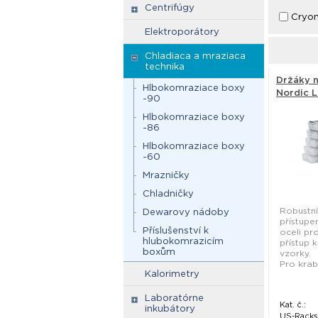
Centrifúgy
Cryo
Elektroporátory
Chladiaca a mraziaca
technika
Držáky n
Hlbokomraziace boxy
Nordic 
-90
Hlbokomraziace boxy
-86
Hlbokomraziace boxy
-60
Mrazničky
Chladničky
Robustní
Dewarovy nádoby
přístupe
Příslušenství k
oceli pr
hlubokomrazicím
přístup 
boxům
vzorky.
Pro krab
Kalorimetry
Laboratórne
Kat. č.:
inkubátory
US-Racks