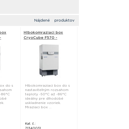
Nájdené produktov
box
Hlbokomraziaci box
-
CryoCube F570 -
Eppendorf
ox do s
Hlbokomraziaci box do s
zsahom
nastaviteľným rozsahom
 -86°C
teploty -50°C až -86°C
dobé
ideálny pre dlhodobé
ek.
uskladnenie vzoriek.
Mraziaci box ...
Kat. č.:
71340031