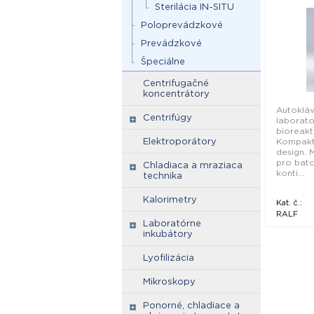
Sterilácia IN-SITU
Poloprevádzkové
Prevádzkové
Špeciálne
Centrifugačné
koncentrátory
Autoklá
Centrifúgy
laborato
bioreakt
Elektroporátory
Kompakt
design. 
pro batc
Chladiaca a mraziaca
konti...
technika
Kalorimetry
Kat. č.:
RALF
Laboratórne
inkubátory
Lyofilizácia
Mikroskopy
Ponorné, chladiace a