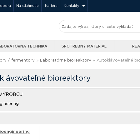
odpora
Na stiahnutie
Kariéra
Kontakty
ABORATÓRNA TECHNIKA
SPOTREBNÝ MATERIÁL
REA
ory / fermentory
»
Laboratórne bioreaktory
»
Autoklávovateľné bi
klávovateľné bioreaktory
 VÝROBCU
gineering
ioengineering