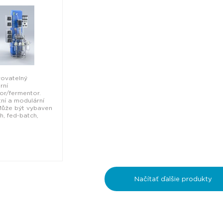
vovatelný
rní
or/fermentor.
ní a modulární
Může být vybaven
h, fed-batch,
Načítať ďalšie produkty