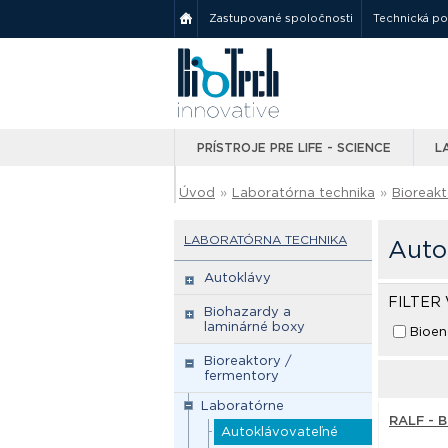
Zastupované spoločnosti
Technická p
PRÍSTROJE PRE LIFE - SCIENCE
L
Úvod
»
Laboratórna technika
»
Bioreakt
LABORATÓRNA TECHNIKA
Auto
Autoklávy
FILTER
Biohazardy a
laminárné boxy
Bioen
Bioreaktory /
fermentory
Laboratórne
RALF - B
Autoklávovateľné