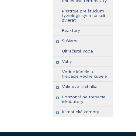
ohrievacie termostaty
Prístroje pre štúdium
fyziologických funkcií
zvierat
Reaktory
Sušiarne
Ultračistá voda
Váhy
Vodné kúpele a
trepacie vodné kúpele
Vakuová technika
Horizontálne trepacie
inkubátory
Klimatické komory