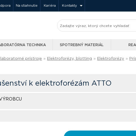
odpora
Na stiahnutie
Kariéra
Kontakty
ABORATÓRNA TECHNIKA
SPOTREBNÝ MATERIÁL
REA
laboratorné prístroje
»
Elektroforézy, blotting
»
Elektroforézy
»
Prí
lušenství k elektroforézám ATTO
 VÝROBCU