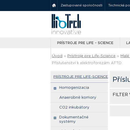
Zastupované spoločnosti
Technická p
PRÍSTROJE PRE LIFE - SCIENCE
L
Úvod
»
Prístroje pre Life-Science
»
Malé 
Příslušenství k elektroforézám ATTO
PRÍSTROJE PRE LIFE-SCIENCE
Přís
Homogenizacia
FILTER
Anaerobné komory
CO2 inkubátory
Dokumentačné
systémy