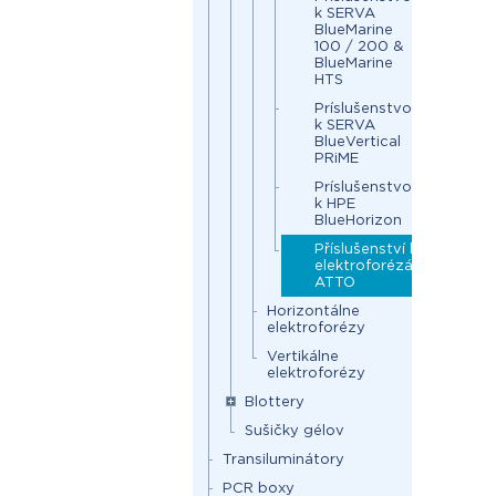
k SERVA
BlueMarine
100 / 200 &
BlueMarine
HTS
Príslušenstvo
k SERVA
BlueVertical
PRiME
Príslušenstvo
k HPE
BlueHorizon
Příslušenství k
elektroforézám
ATTO
Horizontálne
elektroforézy
Vertikálne
elektroforézy
Blottery
Sušičky gélov
Transiluminátory
PCR boxy