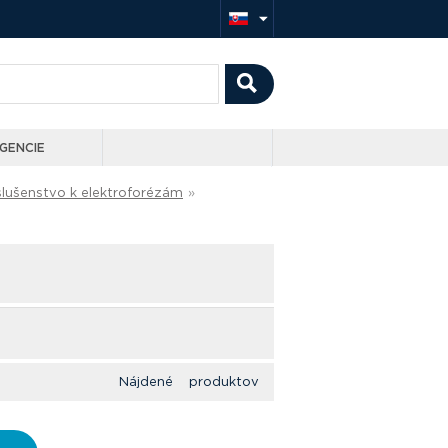
GENCIE
slušenstvo k elektroforézám
»
Nájdené produktov