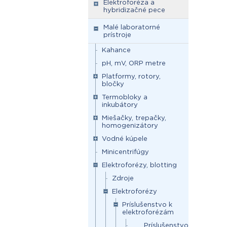
Elektroforéza a
hybridizačné pece
Malé laboratorné
prístroje
Kahance
pH, mV, ORP metre
Platformy, rotory,
bločky
Termobloky a
inkubátory
Miešačky, trepačky,
homogenizátory
Vodné kúpele
Minicentrifúgy
Elektroforézy, blotting
Zdroje
Elektroforézy
Príslušenstvo k
elektroforézám
Príslušenstvo