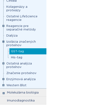
Činidlá
Kolagenázy a
proteázy
Ostatné LifeScience
reagencie
Reagencie pre
separačné metódy
Dialýza
Izolácia značených
proteínov
GST-tag
His-tag
Ostatná analýza
proteínov
Značenie proteínov
Enzýmová analýza
Western Blot
Molekulárna biológia
Imunodiagnostika