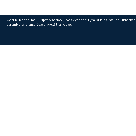
Keď kliknete na “Prijať všetko”, poskytnete tým súhlas na ich uklad
stránke a s analýzou využitia webu.