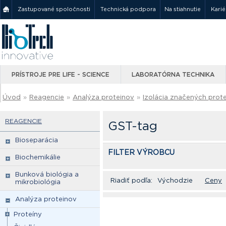
Zastupované spoločnosti
Technická podpora
Na stiahnutie
Karié
PRÍSTROJE PRE LIFE - SCIENCE
LABORATÓRNA TECHNIKA
Úvod
»
Reagencie
»
Analýza proteinov
»
Izolácia značených prot
REAGENCIE
GST-tag
Bioseparácia
FILTER VÝROBCU
Biochemikálie
Bunková biológia a
Riadiť podľa:
Východzie
Ceny
mikrobiológia
Analýza proteinov
Proteíny