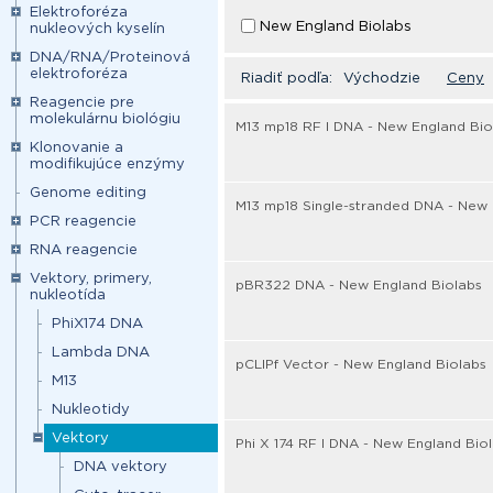
Elektroforéza
New England Biolabs
nukleových kyselín
DNA/RNA/Proteinová
elektroforéza
Riadiť podľa:
Východzie
Ceny
Reagencie pre
molekulárnu biológiu
M13 mp18 RF I DNA - New England Bio
Klonovanie a
modifikujúce enzýmy
Genome editing
M13 mp18 Single-stranded DNA - New 
PCR reagencie
RNA reagencie
Vektory, primery,
pBR322 DNA - New England Biolabs
nukleotída
PhiX174 DNA
Lambda DNA
pCLIPf Vector - New England Biolabs
M13
Nukleotidy
Vektory
Phi X 174 RF I DNA - New England Bio
DNA vektory