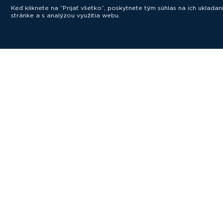
Keď kliknete na “Prijať všetko”, poskytnete tým súhlas na ich uklad
stránke a s analýzou využitia webu.