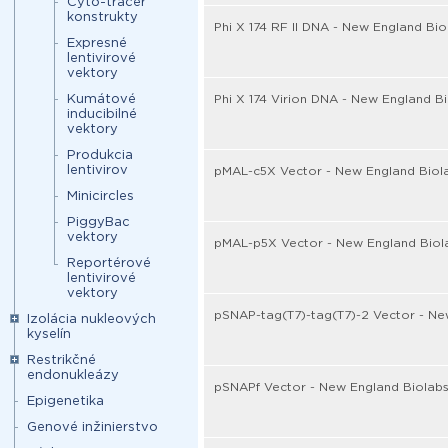
Cyto-tracer
konstrukty
Phi X 174 RF II DNA - New England Bio
Expresné
lentivirové
vektory
Kumátové
Phi X 174 Virion DNA - New England B
inducibilné
vektory
Produkcia
lentivirov
pMAL-c5X Vector - New England Biol
Minicircles
PiggyBac
vektory
pMAL-p5X Vector - New England Biol
Reportérové
lentivirové
vektory
pSNAP-tag(T7)-tag(T7)-2 Vector - Ne
Izolácia nukleových
kyselín
Restrikčné
endonukleázy
pSNAPf Vector - New England Biolab
Epigenetika
Genové inžinierstvo