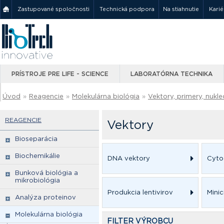
Zastupované spoločnosti
Technická podpora
Na stiahnutie
Karié
PRÍSTROJE PRE LIFE - SCIENCE
LABORATÓRNA TECHNIKA
Úvod
»
Reagencie
»
Molekulárna biológia
»
Vektory, primery, nukle
REAGENCIE
Vektory
Bioseparácia
Biochemikálie
DNA vektory
Cyto
Bunková biológia a
mikrobiológia
Produkcia lentivirov
Minic
Analýza proteinov
Molekulárna biológia
FILTER VÝROBCU