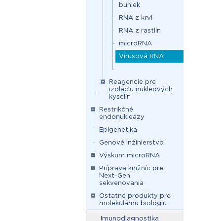
buniek
RNA z krvi
RNA z rastlín
microRNA
Vírusová RNA
Reagencie pre
izoláciu nukleových
kyselín
Restrikčné
endonukleázy
Epigenetika
Genové inžinierstvo
Výskum microRNA
Príprava knižníc pre
Next-Gen
sekvenovania
Ostatné produkty pre
molekulárnu biológiu
Imunodiagnostika