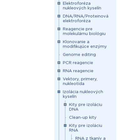
Elektroforéza
nukleových kyselín
DNA/RNA/Proteinová
elektroforéza
Reagencie pre
molekulárnu biológiu
Klonovanie a
modifikujúce enzýmy
Genome editing
PCR reagencie
RNA reagencie
Vektory, primery,
nukleotída
Izolácia nukleových
kyselín
Kity pre izoláciu
DNA
Clean-up kity
Kity pre izoláciu
RNA
RNA z tkanív a