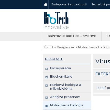
Zastupované spoločnosti
Technická p
PRÍSTROJE PRE LIFE - SCIENCE
L
Úvod
»
Reagencie
»
Molekulárna biológi
REAGENCIE
Víru
Bioseparácia
FILTER
Biochemikálie
Bunková biológia a
Riadiť p
mikrobiológia
Analýza proteinov
Molekulárna biológia