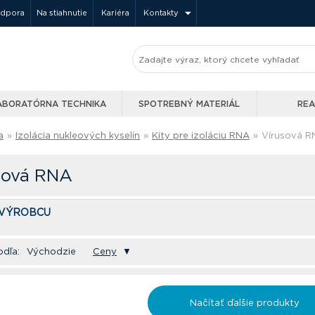
odpora
Na stiahnutie
Kariéra
Kontakty
ABORATÓRNA TECHNIKA
SPOTREBNÝ MATERIÁL
REA
a
»
Izolácia nukleových kyselín
»
Kity pre izoláciu RNA
»
Vírusová R
sová RNA
 VÝROBCU
odľa:
Východzie
Ceny
▼
Načítať ďalšie produkty