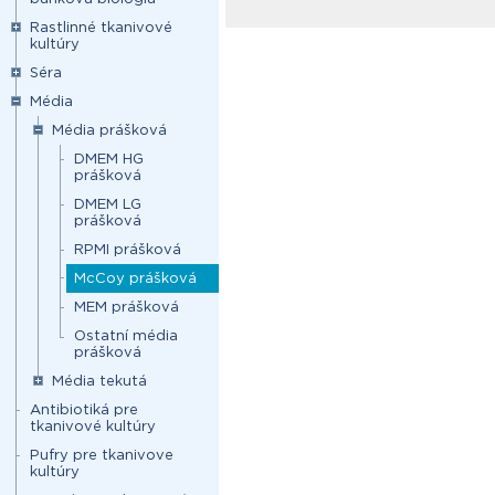
Rastlinné tkanivové
kultúry
Séra
Média
Média prášková
DMEM HG
prášková
DMEM LG
prášková
RPMI prášková
McCoy prášková
MEM prášková
Ostatní média
prášková
Média tekutá
Antibiotiká pre
tkanivové kultúry
Pufry pre tkanivove
kultúry