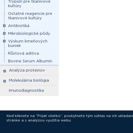
Trypsín pre tkanivové
kultúry
Ostatné reagencie pre
tkanivové kultúry
Antibiotiká
Mikrobiologické pôdy
Výskum kmeňových
buniek
Růstová aditiva
Bovine Serum Albumin
Analýza proteinov
Molekulárna biológia
Imunodiagnostika
Keď kliknete na “Prijať všetko”, poskytnete tým súhlas na ich uklad
stránke a s analýzou využitia webu.