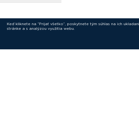
Keď kliknete na “Prijať všetko”, poskytnete tým súhlas na ich uklad
stránke a s analýzou využitia webu.