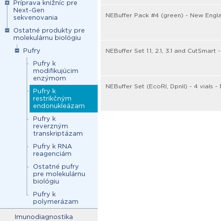
Príprava knižníc pre
Next-Gen
NEBuffer Pack #4 (green) - New Engl
sekvenovania
Ostatné produkty pre
molekulárnu biológiu
Pufry
NEBuffer Set 1.1, 2.1, 3.1 and CutSmar
Pufry k
modifikujúcim
enzýmom
NEBuffer Set (EcoRI, DpnII) - 4 vials 
Pufry k
restrikčným
endonukleázam
Pufry k
reverzným
transkriptázam
Pufry k RNA
reagenciám
Ostatné pufry
pre molekulárnu
biológiu
Pufry k
polymerázam
Imunodiagnostika