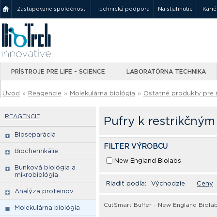
Zastupované spoločnosti
Technická podpora
Na stiahnutie
Karié
PRÍSTROJE PRE LIFE - SCIENCE
LABORATÓRNA TECHNIKA
Úvod
»
Reagencie
»
Molekulárna biológia
»
Ostatné produkty pre 
REAGENCIE
Pufry k restrikčný
Bioseparácia
FILTER VÝROBCU
Biochemikálie
New England Biolabs
Bunková biológia a
mikrobiológia
Riadiť podľa:
Východzie
Ceny
Analýza proteinov
CutSmart Buffer - New England Biola
Molekulárna biológia