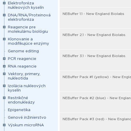
Elektroforéza
nukleových kyselín
NEBuffer 1.1 - New England Biolabs
DNA/RNA/Proteinová
elektroforéza
Reagencie pre
molekulárnu biológiu
NEBuffer 2.1 - New England Biolabs
Klonovanie a
modifikujúce enzýmy
Genome editing
NEBuffer 3.1 - New England Biolabs
PCR reagencie
RNA reagencie
Vektory, primery,
NEBuffer Pack #1 (yellow) - New Engl
nukleotída
Izolácia nukleových
kyselín
Restrikčné
NEBuffer Pack #2 (blue) - New Englan
endonukleázy
Epigenetika
Genové inžinierstvo
NEBuffer Pack #3 (red) - New England
Výskum microRNA