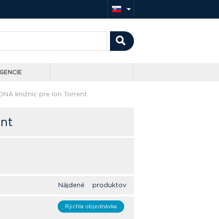
GENCIE
 DNA knižníc pre Ion Torrent
ent
Nájdené produktov
Rýchla objednávka