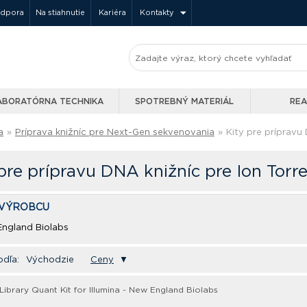
odpora
Na stiahnutie
Kariéra
Kontakty
ABORATÓRNA TECHNIKA
SPOTREBNÝ MATERIÁL
REA
a
»
Príprava knižníc pre Next-Gen sekvenovania
»
Kity pre prípravu
pre prípravu DNA knižníc pre Ion Torr
 VÝROBCU
ngland Biolabs
odľa:
Východzie
Ceny
▼
ibrary Quant Kit for Illumina - New England Biolabs