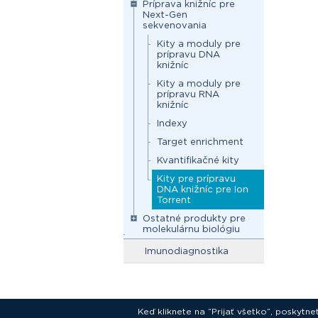
Príprava knižníc pre
Next-Gen
sekvenovania
Kity a moduly pre
prípravu DNA
knižníc
Kity a moduly pre
prípravu RNA
knižníc
Indexy
Target enrichment
Kvantifikačné kity
Kity pre prípravu
DNA knižníc pre Ion
Torrent
Ostatné produkty pre
molekulárnu biológiu
Imunodiagnostika
Keď kliknete na “Prijať všetko”, poskytn