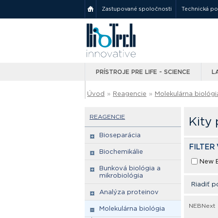
Zastupované spoločnosti
Technická p
PRÍSTROJE PRE LIFE - SCIENCE
L
Úvod
»
Reagencie
»
Molekulárna biológi
REAGENCIE
Kity 
Bioseparácia
FILTER
Biochemikálie
New E
Bunková biológia a
mikrobiológia
Riadiť p
Analýza proteinov
NEBNext L
Molekulárna biológia