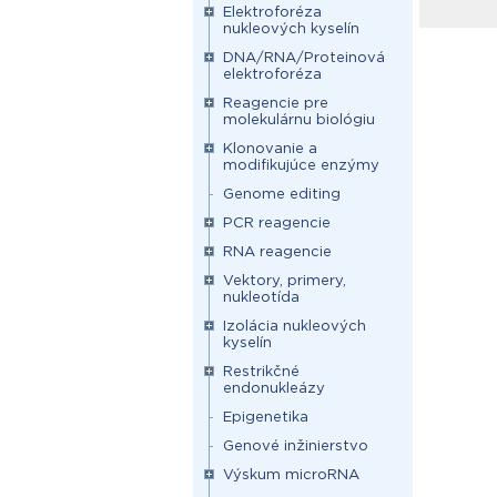
Elektroforéza
nukleových kyselín
DNA/RNA/Proteinová
elektroforéza
Reagencie pre
molekulárnu biológiu
Klonovanie a
modifikujúce enzýmy
Genome editing
PCR reagencie
RNA reagencie
Vektory, primery,
nukleotída
Izolácia nukleových
kyselín
Restrikčné
endonukleázy
Epigenetika
Genové inžinierstvo
Výskum microRNA