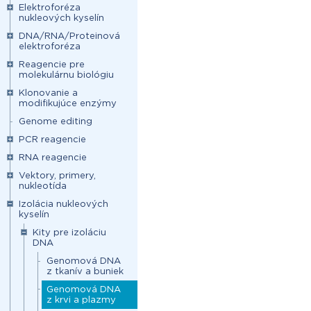
Elektroforéza
nukleových kyselín
DNA/RNA/Proteinová
elektroforéza
Reagencie pre
molekulárnu biológiu
Klonovanie a
modifikujúce enzýmy
Genome editing
PCR reagencie
RNA reagencie
Vektory, primery,
nukleotída
Izolácia nukleových
kyselín
Kity pre izoláciu
DNA
Genomová DNA
z tkanív a buniek
Genomová DNA
z krvi a plazmy