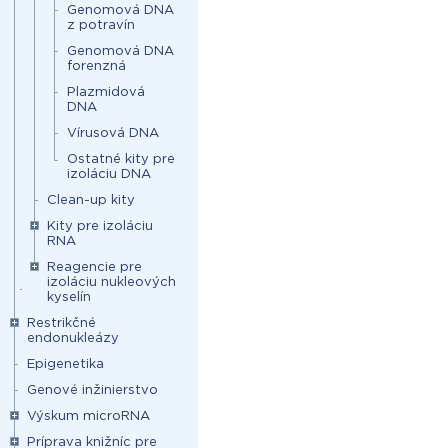
Genomová DNA
z potravín
Genomová DNA
forenzná
Plazmidová
DNA
Vírusová DNA
Ostatné kity pre
izoláciu DNA
Clean-up kity
Kity pre izoláciu
RNA
Reagencie pre
izoláciu nukleových
kyselín
Restrikčné
endonukleázy
Epigenetika
Genové inžinierstvo
Výskum microRNA
Príprava knižníc pre