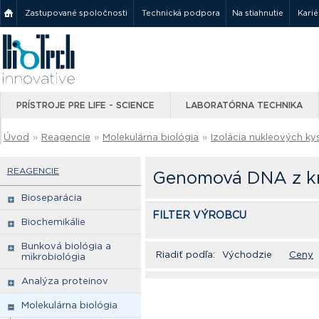
Zastupované spoločnosti
Technická podpora
Na stiahnutie
Karié
PRÍSTROJE PRE LIFE - SCIENCE
LABORATÓRNA TECHNIKA
Úvod
»
Reagencie
»
Molekulárna biológia
»
Izolácia nukleových kys
REAGENCIE
Genomová DNA z kr
Bioseparácia
FILTER VÝROBCU
Biochemikálie
Bunková biológia a
Riadiť podľa:
Východzie
Ceny
mikrobiológia
Analýza proteinov
Molekulárna biológia