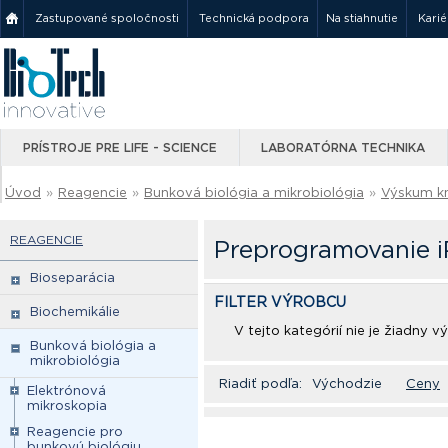
Zastupované spoločnosti
Technická podpora
Na stiahnutie
Karié
PRÍSTROJE PRE LIFE - SCIENCE
LABORATÓRNA TECHNIKA
Úvod
»
Reagencie
»
Bunková biológia a mikrobiológia
»
Výskum k
REAGENCIE
Preprogramovanie 
Bioseparácia
FILTER VÝROBCU
Biochemikálie
V tejto kategórií nie je žiadny 
Bunková biológia a
mikrobiológia
Riadiť podľa:
Východzie
Ceny
Elektrónová
mikroskopia
Reagencie pro
bunkovú biológiu