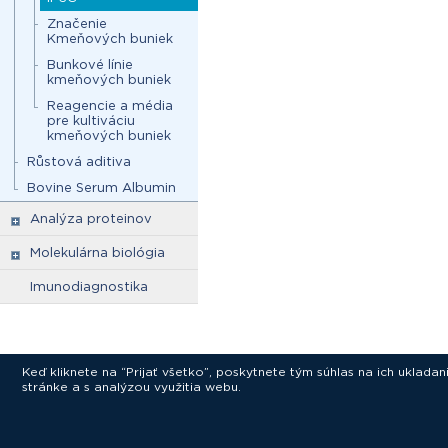
Značenie
Kmeňových buniek
Bunkové línie
kmeňových buniek
Reagencie a média
pre kultiváciu
kmeňových buniek
Růstová aditiva
Bovine Serum Albumin
Analýza proteinov
Molekulárna biológia
Imunodiagnostika
Keď kliknete na “Prijať všetko”, poskytnete tým súhlas na ich uklad
stránke a s analýzou využitia webu.