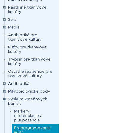
Rastlinné tkanivové
kultúry
Séra
Média
Antibiotiká pre
tkanivové kultúry
Pufry pre tkanivove
kultúry
Trypsín pre tkanivové
kultúry
Ostatné reagencie pre
tkanivové kultúry
Antibiotiká
Mikrobiologické pôdy
Výskum kmeňových
buniek
Markery
diferenciácie a
pluripotencie
Preprogramovanie
iPSC