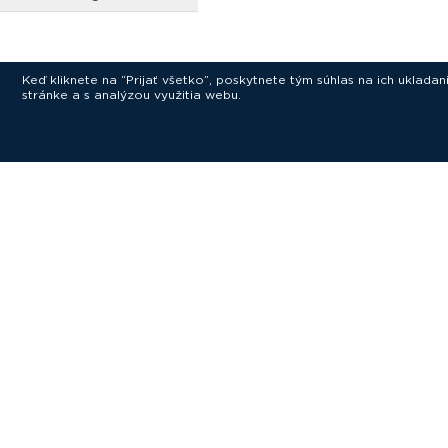
Keď kliknete na “Prijať všetko”, poskytnete tým súhlas na ich uklad
stránke a s analýzou využitia webu.