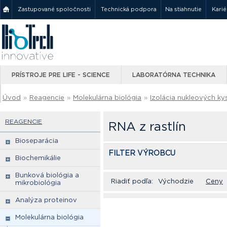
Zastupované spoločnosti
Technická podpora
Na stiahnutie
Karié
PRÍSTROJE PRE LIFE - SCIENCE
LABORATÓRNA TECHNIKA
Úvod
»
Reagencie
»
Molekulárna biológia
»
Izolácia nukleových kys
REAGENCIE
RNA z rastlín
Bioseparácia
FILTER VÝROBCU
Biochemikálie
Bunková biológia a
Riadiť podľa:
Východzie
Ceny
mikrobiológia
Analýza proteinov
Molekulárna biológia