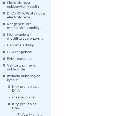
Elektroforéza
nukleových kyselín
DNA/RNA/Proteinová
elektroforéza
Reagencie pre
molekulárnu biológiu
Klonovanie a
modifikujúce enzýmy
Genome editing
PCR reagencie
RNA reagencie
Vektory, primery,
nukleotída
Izolácia nukleových
kyselín
Kity pre izoláciu
DNA
Clean-up kity
Kity pre izoláciu
RNA
RNA z tkanív a