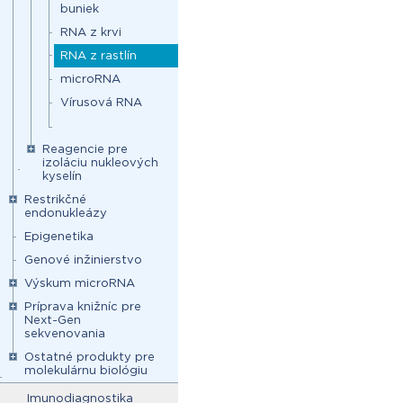
buniek
RNA z krvi
RNA z rastlín
microRNA
Vírusová RNA
Reagencie pre
izoláciu nukleových
kyselín
Restrikčné
endonukleázy
Epigenetika
Genové inžinierstvo
Výskum microRNA
Príprava knižníc pre
Next-Gen
sekvenovania
Ostatné produkty pre
molekulárnu biológiu
Imunodiagnostika