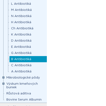
L Antibiotiká
M Antibiotiká
N Antibiotiká
H Antibiotiká
Ch Antibiotiká
K Antibiotiká
D Antibiotiká
E Antibiotiká
G Antibiotiká
B Antibiotiká
C Antibiotiká
A Antibiotiká
Mikrobiologické pôdy
Výskum kmeňových
buniek
Růstová aditiva
Bovine Serum Albumin