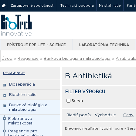
Zastupované spoločnosti
Technická podpora
Na stiahnutie
Karié
PRÍSTROJE PRE LIFE - SCIENCE
LABORATÓRNA TECHNIKA
Úvod
»
Reagencie
»
Bunková biológia a mikrobiológia
»
Antibiotik
REAGENCIE
B Antibiotiká
Bioseparácia
FILTER VÝROBCU
Biochemikálie
Serva
Bunková biológia a
mikrobiológia
Riadiť podľa:
Východzie
Ceny
Elektrónová
mikroskopia
Bleomycin-sulfate, lyophil. pure - Ser
Reagencie pro
bunkovú biológiu