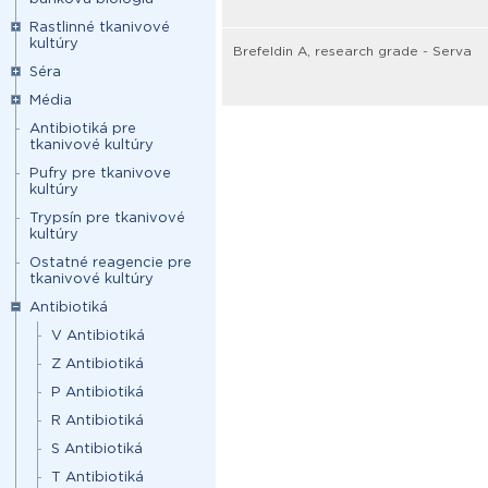
Rastlinné tkanivové
kultúry
Brefeldin A, research grade - Serva
Séra
Média
Antibiotiká pre
tkanivové kultúry
Pufry pre tkanivove
kultúry
Trypsín pre tkanivové
kultúry
Ostatné reagencie pre
tkanivové kultúry
Antibiotiká
V Antibiotiká
Z Antibiotiká
P Antibiotiká
R Antibiotiká
S Antibiotiká
T Antibiotiká