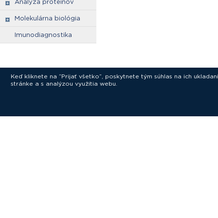
Analýza proteinov
Molekulárna biológia
Imunodiagnostika
Keď kliknete na “Prijať všetko”, poskytnete tým súhlas na ich uklad
stránke a s analýzou využitia webu.