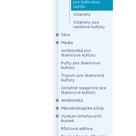
pre kultiváciu
rastlín
Vitamíny
Vitamíny pre
rastlinné kultúry
Séra
Média
Antibiotiká pre
tkanivové kultúry
Pufry pre tkanivove
kultúry
Trypsín pre tkanivové
kultúry
Ostatné reagencie pre
tkanivové kultúry
Antibiotiká
Mikrobiologické pôdy
Výskum kmeňových
buniek
Růstová aditiva