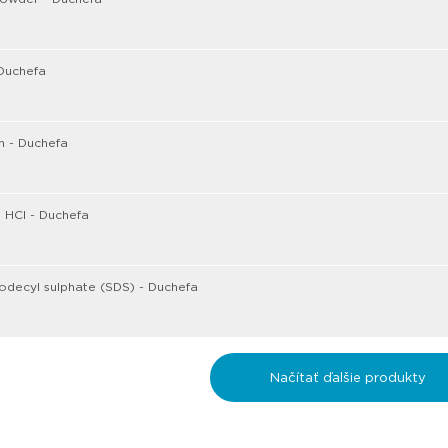
Duchefa
in - Duchefa
 HCl - Duchefa
decyl sulphate (SDS) - Duchefa
Načítať ďalšie produkty