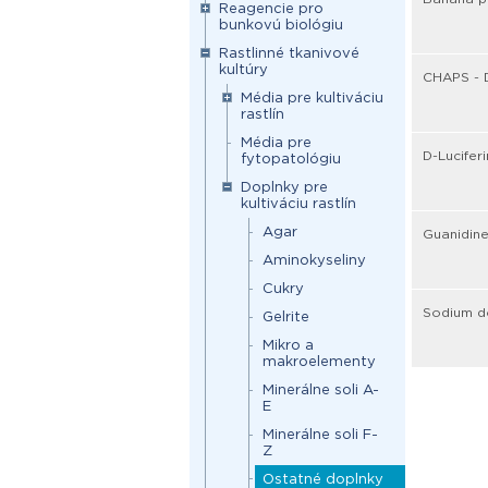
Reagencie pro
bunkovú biológiu
Rastlinné tkanivové
kultúry
CHAPS - 
Média pre kultiváciu
rastlín
Média pre
D-Lucifer
fytopatológiu
Doplnky pre
kultiváciu rastlín
Agar
Guanidine
Aminokyseliny
Cukry
Sodium do
Gelrite
Mikro a
makroelementy
Minerálne soli A-
E
Minerálne soli F-
Z
Ostatné doplnky