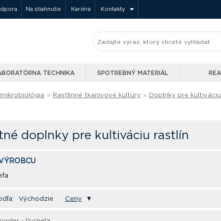
odpora
Na stiahnutie
Kariéra
Kontakty
ABORATÓRNA TECHNIKA
SPOTREBNÝ MATERIÁL
REA
 mikrobiológia
»
Rastlinné tkanivové kultúry
»
Doplnky pre kultiváciu 
né doplnky pre kultiváciu rastlín
 VÝROBCU
efa
odľa:
Východzie
Ceny
▼
owder - Duchefa