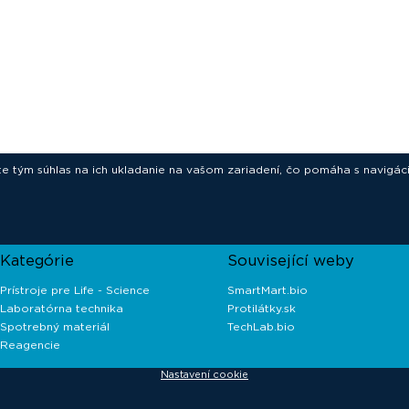
ete tým súhlas na ich ukladanie na vašom zariadení, čo pomáha s navigác
novative technologies for your laborat
Kategórie
Související weby
Prístroje pre Life - Science
SmartMart.bio
Laboratórna technika
Protilátky.sk
Spotrebný materiál
TechLab.bio
Reagencie
Nastavení cookie