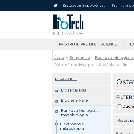
Zastupované spoločnosti
Technická p
PRÍSTROJE PRE LIFE - SCIENCE
L
Úvod
»
Reagencie
»
Bunková biológia a
Ostatné doplnky pre kultiváciu rastlín
REAGENCIE
Ostat
Bioseparácia
FILTER
Biochemikálie
Duch
Bunková biológia a
mikrobiológia
Riadiť p
Elektrónová
mikroskopia
Banana p