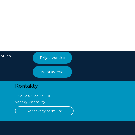
iou na
Prijať všetko
ory
Nastavenia
Kontakty
+421 2 54 77 44 88
Všetky kontakty
Kontaktný formulár