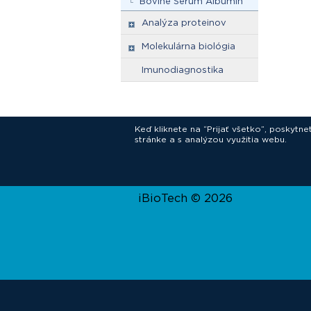
Bovine Serum Albumin
Analýza proteinov
Molekulárna biológia
Imunodiagnostika
Keď kliknete na “Prijať všetko”, poskytn
stránke a s analýzou využitia webu.
In
iBioTech © 2026