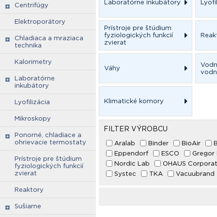
Laboratórne inkubátory
Lyofi
Centrifúgy
Elektroporátory
Prístroje pre štúdium
fyziologických funkcií
Reak
Chladiaca a mraziaca
zvierat
technika
Kalorimetry
Vodn
Váhy
vodn
Laboratórne
inkubátory
Klimatické komory
Lyofilizácia
Mikroskopy
FILTER VÝROBCU
Ponorné, chladiace a
ohrievacie termostaty
Aralab
Binder
BioAir
B
Eppendorf
ESCO
Gregor 
Prístroje pre štúdium
Nordic Lab
OHAUS Corporat
fyziologických funkcií
zvierat
Systec
TKA
Vacuubrand
Reaktory
Sušiarne