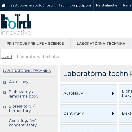
Zastupované spoločnosti
Technická podpora
Na stiahnutie
Karié
PRÍSTROJE PRE LIFE - SCIENCE
LABORATÓRNA TECHNIKA
Úvod
»
Laboratórna technika
LABORATÓRNA TECHNIKA
Laboratórna techni
Autoklávy
Bioh
Biohazardy a
Autoklávy
boxy
laminárné boxy
Bioreaktory /
fermentory
Centrifúgy
Elek
Centrifugačné
koncentrátory