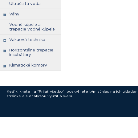
Ultračistá voda
Váhy
Vodné kúpele a
trepacie vodné kúpele
Vakuová technika
Horizontálne trepacie
inkubátory
Klimatické komory
Keď kliknete na “Prijať všetko”, poskytnete tým súhlas na ich uklad
stránke a s analýzou využitia webu.