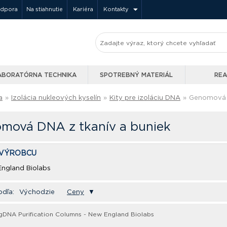
odpora
Na stiahnutie
Kariéra
Kontakty
ABORATÓRNA TECHNIKA
SPOTREBNÝ MATERIÁL
REA
a
»
Izolácia nukleových kyselín
»
Kity pre izoláciu DNA
»
Genomová D
mová DNA z tkanív a buniek
 VÝROBCU
ngland Biolabs
odľa:
Východzie
Ceny
▼
DNA Purification Columns - New England Biolabs