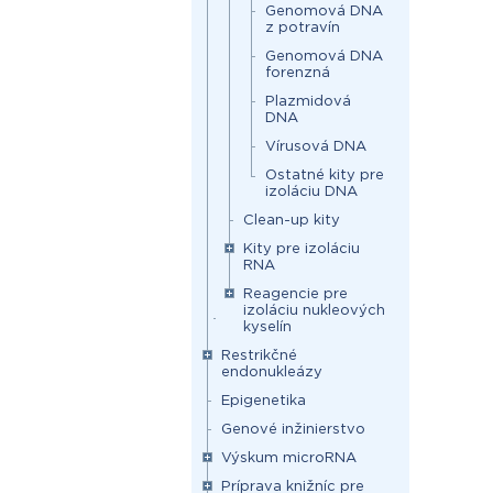
Genomová DNA
z potravín
Genomová DNA
forenzná
Plazmidová
DNA
Vírusová DNA
Ostatné kity pre
izoláciu DNA
Clean-up kity
Kity pre izoláciu
RNA
Reagencie pre
izoláciu nukleových
kyselín
Restrikčné
endonukleázy
Epigenetika
Genové inžinierstvo
Výskum microRNA
Príprava knižníc pre