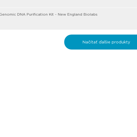
enomic DNA Purification Kit - New England Biolabs
Načítať ďalšie produkty