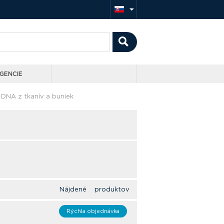
GENCIE
NA z tkanív a buniek
Nájdené produktov
Rýchla objednávka