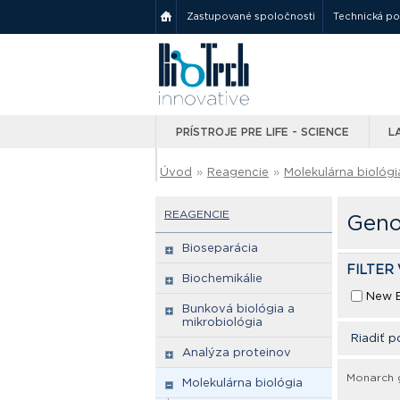
Zastupované spoločnosti
Technická p
PRÍSTROJE PRE LIFE - SCIENCE
L
Úvod
»
Reagencie
»
Molekulárna biológi
REAGENCIE
Geno
Bioseparácia
FILTER
Biochemikálie
New E
Bunková biológia a
mikrobiológia
Riadiť p
Analýza proteinov
Monarch g
Molekulárna biológia