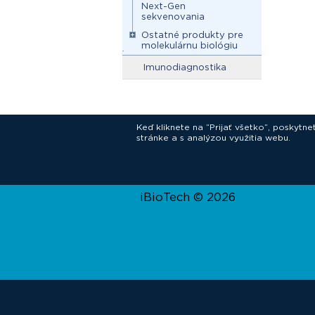
Next-Gen
sekvenovania
Ostatné produkty pre
molekulárnu biológiu
Imunodiagnostika
Keď kliknete na “Prijať všetko”, poskytn
stránke a s analýzou využitia webu.
In
iBioTech © 2026