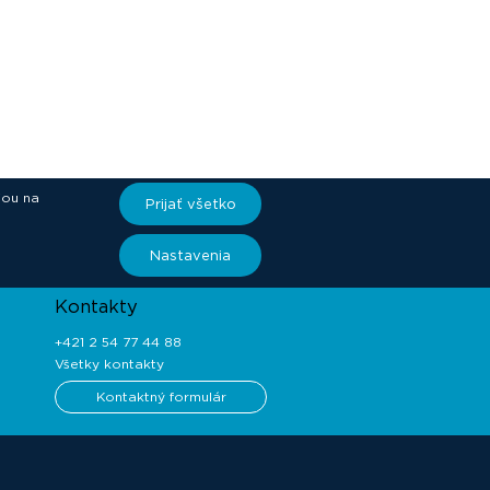
iou na
Prijať všetko
ory
Nastavenia
Kontakty
+421 2 54 77 44 88
Všetky kontakty
Kontaktný formulár