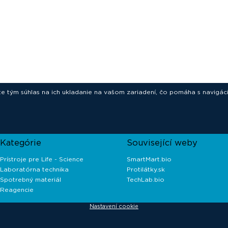
ete tým súhlas na ich ukladanie na vašom zariadení, čo pomáha s navigác
novative technologies for your laborat
Kategórie
Související weby
Prístroje pre Life - Science
SmartMart.bio
Laboratórna technika
Protilátky.sk
Spotrebný materiál
TechLab.bio
Reagencie
Nastavení cookie