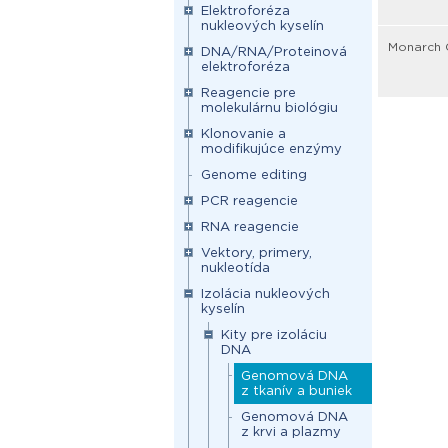
Elektroforéza
nukleových kyselín
Monarch G
DNA/RNA/Proteinová
elektroforéza
Reagencie pre
molekulárnu biológiu
Klonovanie a
modifikujúce enzýmy
Genome editing
PCR reagencie
RNA reagencie
Vektory, primery,
nukleotída
Izolácia nukleových
kyselín
Kity pre izoláciu
DNA
Genomová DNA
z tkanív a buniek
Genomová DNA
z krvi a plazmy