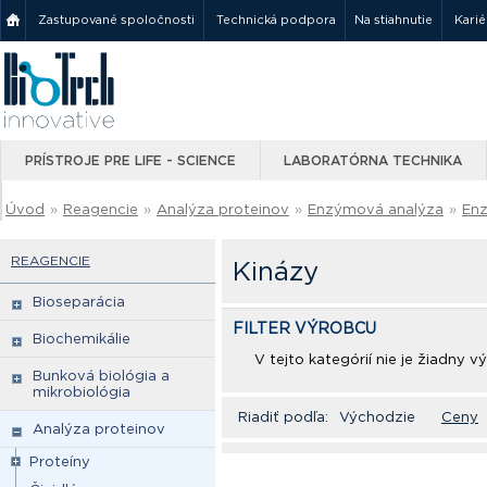
Zastupované spoločnosti
Technická podpora
Na stiahnutie
Karié
PRÍSTROJE PRE LIFE - SCIENCE
LABORATÓRNA TECHNIKA
Úvod
»
Reagencie
»
Analýza proteinov
»
Enzýmová analýza
»
En
REAGENCIE
Kinázy
Bioseparácia
FILTER VÝROBCU
Biochemikálie
V tejto kategórií nie je žiadny 
Bunková biológia a
mikrobiológia
Riadiť podľa:
Východzie
Ceny
Analýza proteinov
Proteíny