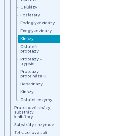
Celulázy
Fosfatáty
Endoglykozidázy
Exoglykozidázy
Kinázy
Ostatné
proteázy
Proteázy -
trypsín
Proteázy -
proteináza K
Heparinázy
Kinázy
Ostatní enzymy
Proteinové kinázy,
substráty,
inhibítory
Substráty enzýmov
Tetrazoliové soli