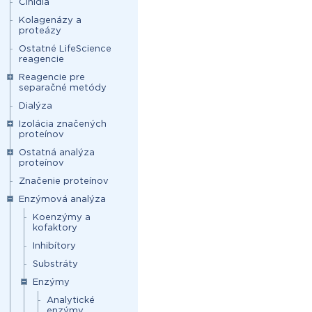
Činidlá
Kolagenázy a
proteázy
Ostatné LifeScience
reagencie
Reagencie pre
separačné metódy
Dialýza
Izolácia značených
proteínov
Ostatná analýza
proteínov
Značenie proteínov
Enzýmová analýza
Koenzýmy a
kofaktory
Inhibítory
Substráty
Enzýmy
Analytické
enzýmy