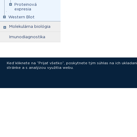
Proteinová
expresia
Western Blot
Molekulárna biológia
Imunodiagnostika
Keď kliknete na “Prijať všetko”, poskytnete tým súhlas na ich uklad
stránke a s analýzou využitia webu.