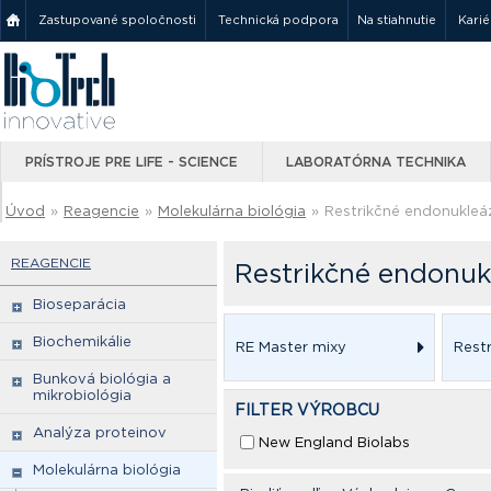
Zastupované spoločnosti
Technická podpora
Na stiahnutie
Karié
PRÍSTROJE PRE LIFE - SCIENCE
LABORATÓRNA TECHNIKA
Úvod
»
Reagencie
»
Molekulárna biológia
»
Restrikčné endonukleá
REAGENCIE
Restrikčné endonuk
Bioseparácia
Biochemikálie
RE Master mixy
Rest
Bunková biológia a
mikrobiológia
FILTER VÝROBCU
Analýza proteinov
New England Biolabs
Molekulárna biológia