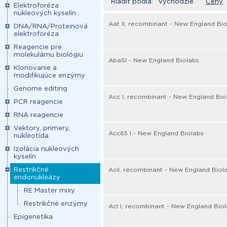
Riadiť podľa:
Východzie
Ceny
Elektroforéza
nukleových kyselín
Aat II, recombinant - New England Bi
DNA/RNA/Proteinová
elektroforéza
Reagencie pre
molekulárnu biológiu
AbaSI - New England Biolabs
Klonovanie a
modifikujúce enzýmy
Genome editing
Acc I, recombinant - New England Bio
PCR reagencie
RNA reagencie
Vektory, primery,
Acc65 I - New England Biolabs
nukleotída
Izolácia nukleových
kyselín
Restrikčné
AciI, recombinant - New England Biol
endonukleázy
RE Master mixy
Restrikčné enzýmy
Acl I, recombinant - New England Bio
Epigenetika