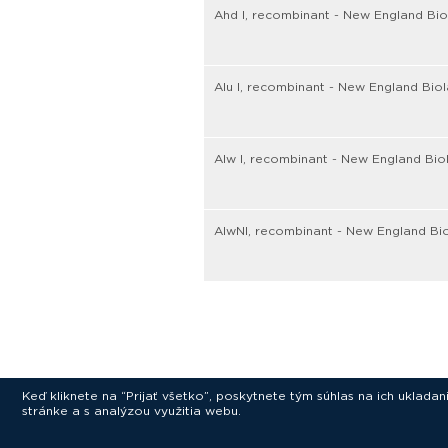
Ahd I, recombinant - New England Bio
Alu I, recombinant - New England Bio
Alw I, recombinant - New England Bio
AlwNI, recombinant - New England Bi
Keď kliknete na “Prijať všetko”, poskytnete tým súhlas na ich uklad
stránke a s analýzou využitia webu.