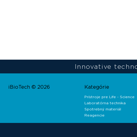
Innovative techno
iBioTech © 2026
Kategórie
Prístroje pre Life - Science
Laboratórna technika
Spotrebný materiál
Reagencie