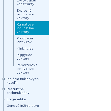
Cyto-tracer
konstrukty
Expresné
lentivirové
vektory
Kumátové
inducibilné
vektory
Produkcia
lentivirov
Minicircles
PiggyBac
vektory
Reportérové
lentivirové
vektory
Izolácia nukleových
kyselín
Restrikčné
endonukleázy
Epigenetika
Genové inžinierstvo