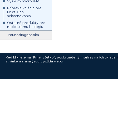
Výskum microRNA
Príprava knižníc pre
Next-Gen
sekvenovania
Ostatné produkty pre
molekulárnu biológiu
Imunodiagnostika
Keď kliknete na “Prijať všetko”, poskytnete tým súhlas na ich uklad
stránke a s analýzou využitia webu.