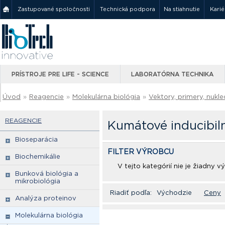
Zastupované spoločnosti
Technická podpora
Na stiahnutie
Karié
PRÍSTROJE PRE LIFE - SCIENCE
LABORATÓRNA TECHNIKA
Úvod
»
Reagencie
»
Molekulárna biológia
»
Vektory, primery, nukle
REAGENCIE
Kumátové inducibil
Bioseparácia
FILTER VÝROBCU
Biochemikálie
V tejto kategórií nie je žiadny 
Bunková biológia a
mikrobiológia
Riadiť podľa:
Východzie
Ceny
Analýza proteinov
Molekulárna biológia