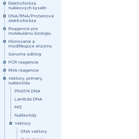
Elektroforéza
nukleových kyselín
DNA/RNA/Proteinová
elektroforéza
Reagencie pre
molekulárnu biológiu
Klonovanie a
modifikujúce enzýmy
Genome editing
PCR reagencie
RNA reagencie
Vektory, primery,
nukleotída
PhiX174 DNA
Lambda DNA
M13
Nukleotidy
Vektory
DNA vektory