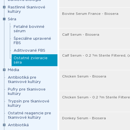
Rastlinné tkanivové
kultúry
Bovine Serum France - Biosera
Séra
Fetalné bovinné
sérum
Calf Serum - Biosera
Špeciálne upravené
FBS
Aditivované FBS
Calf Serum - 0.2 ?m Sterile Filtered, (
Ostatné zvieracie
séra
Média
Chicken Serum - Biosera
Antibiotiká pre
tkanivové kultúry
Pufry pre tkanivove
kultúry
Chicken Serum - 0.2 ?m Sterile Filtere
Trypsín pre tkanivové
kultúry
Ostatné reagencie pre
tkanivové kultúry
Donkey Serum - Biosera
Antibiotiká