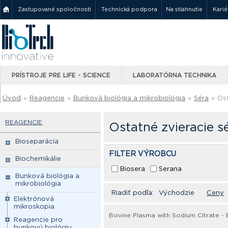
Zastupované spoločnosti
Technická podpora
Na stiahnutie
Karié
PRÍSTROJE PRE LIFE - SCIENCE
LABORATÓRNA TECHNIKA
Úvod
»
Reagencie
»
Bunková biológia a mikrobiológia
»
Séra
»
Ost
REAGENCIE
Ostatné zvieracie s
Bioseparácia
FILTER VÝROBCU
Biochemikálie
Biosera
Serana
Bunková biológia a
mikrobiológia
Riadiť podľa:
Východzie
Ceny
Elektrónová
mikroskopia
Bovine Plasma with Sodium Citrate - 
Reagencie pro
bunkovú biológiu