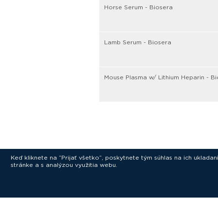
Horse Serum - Biosera
Lamb Serum - Biosera
Mouse Plasma w/ Lithium Heparin - B
Keď kliknete na “Prijať všetko”, poskytnete tým súhlas na ich uklad
stránke a s analýzou využitia webu.