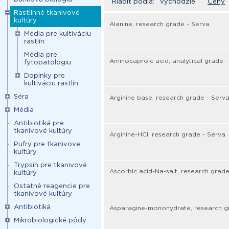
Riadiť podľa:
Východzie
Ceny
Rastlinné tkanivové
kultúry
Alanine, research grade - Serva
Média pre kultiváciu
rastlín
Média pre
Aminocaproic acid, analytical grade 
fytopatológiu
Doplnky pre
kultiváciu rastlín
Séra
Arginine base, research grade - Serv
Média
Antibiotiká pre
tkanivové kultúry
Arginine-HCl, research grade - Serva
Pufry pre tkanivove
kultúry
Trypsín pre tkanivové
Ascorbic acid-Na-salt, research grade
kultúry
Ostatné reagencie pre
tkanivové kultúry
Antibiotiká
Asparagine-monohydrate, research g
Mikrobiologické pôdy