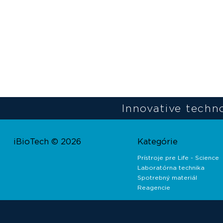
Innovative techno
iBioTech © 2026
Kategórie
Prístroje pre Life - Science
Laboratórna technika
Spotrebný materiál
Reagencie