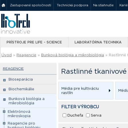
Zastupované spoločnosti
Technická podpora
Na stiahnutie
Karié
PRÍSTROJE PRE LIFE - SCIENCE
LABORATÓRNA TECHNIKA
Úvod
»
Reagencie
»
Bunková biológia a mikrobiológia
»
Rastlinné 
REAGENCIE
Rastlinné tkanivové
Bioseparácia
Média pre kultiváciu
Biochemikálie
Médi
rastlín
Bunková biológia a
mikrobiológia
FILTER VÝROBCU
Elektrónová
Duchefa
Serva
mikroskopia
Reagencie pro
bunkovú biológiu