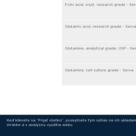
Folic acid, cryst. research grade - Se
Glutamic acid, research grade - Serv
Glutamine, analytical grade, USP - Se
Glutamine, cell culture grade - Serva
Keď kliknete na “Prijať všetko”, poskytnete tým súhlas na ich uklad
stránke a s analýzou využitia webu.