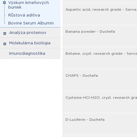
Výskum kmeňových
buniek
Aspartic acid, research grade - Serva
Růstová aditiva
Bovine Serum Albumin
Banana powder - Duchefa
Analýza proteinov
Molekulárna biológia
Imunodiagnostika
Betaine, cryst. research grade - Serv
CHAPS - Duchefa
Cysteine-HCl-H2O, cryst. research gr
D-Luciferin - Duchefa