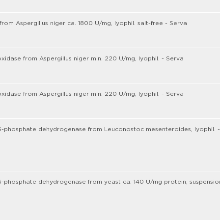
from Aspergillus niger ca. 1800 U/mg, lyophil. salt-free - Serva
xidase from Aspergillus niger min. 220 U/mg, lyophil. - Serva
xidase from Aspergillus niger min. 220 U/mg, lyophil. - Serva
6-phosphate dehydrogenase from Leuconostoc mesenteroides, lyophil. -
-phosphate dehydrogenase from yeast ca. 140 U/mg protein, suspensio