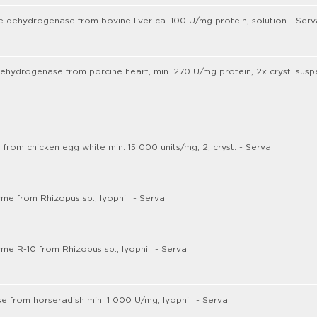
 dehydrogenase from bovine liver ca. 100 U/mg protein, solution - Serv
ehydrogenase from porcine heart, min. 270 U/mg protein, 2x cryst. susp
from chicken egg white min. 15 000 units/mg, 2, cryst. - Serva
e from Rhizopus sp., lyophil. - Serva
e R-10 from Rhizopus sp., lyophil. - Serva
e from horseradish min. 1 000 U/mg, lyophil. - Serva