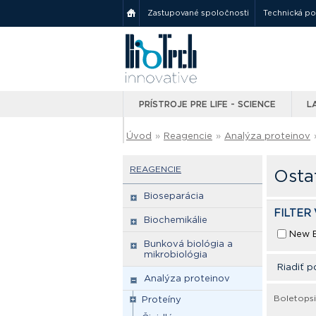
Zastupované spoločnosti
Technická p
PRÍSTROJE PRE LIFE - SCIENCE
L
Úvod
»
Reagencie
»
Analýza proteinov
REAGENCIE
Osta
Bioseparácia
FILTER
Biochemikálie
New E
Bunková biológia a
mikrobiológia
Riadiť p
Analýza proteinov
Boletopsi
Proteíny