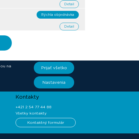
Detail
Rýchla objednávka
Detail
iou na
Prijať všetko
ory
Nastavenia
Kontakty
+421 2 54 77 44 88
Všetky kontakty
Kontaktný formulár