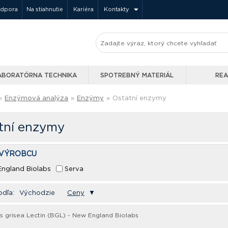
odpora
Na stiahnutie
Kariéra
Kontakty
ABORATÓRNA TECHNIKA
SPOTREBNÝ MATERIÁL
REA
»
Enzýmová analýza
»
Enzýmy
»
Ostatní enzymy
tní enzymy
 VÝROBCU
ngland Biolabs
Serva
odľa:
Východzie
Ceny
▼
s grisea Lectin (BGL) - New England Biolabs