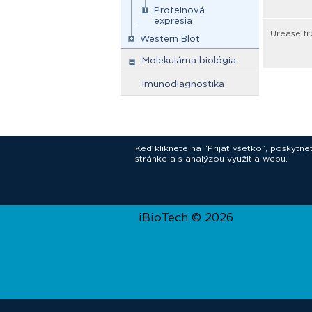
Proteinová
expresia
Urease fr
Western Blot
Molekulárna biológia
Imunodiagnostika
Keď kliknete na “Prijať všetko”, poskytn
stránke a s analýzou využitia webu.
In
iBioTech © 2026