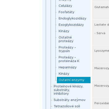
Celulázy
Glutamate
Fosfatáty
Endoglykozidázy
Lactate d
Exoglykozidázy
Kinázy
- Serva
Ostatné
proteázy
Proteázy -
Lysozyme 
trypsín
Proteázy -
proteináza K
Heparinázy
Macerozym
Kinázy
Ostatní enzymy
Macerozym
Proteinové kinázy,
substráty,
inhibítory
Substráty enzýmov
Peroxidas
Tetrazoliové soli