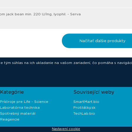
om jack bean min. 220 U/mg, lyophil. - Serva
Načítať ďalšie produkty
ete tým súhlas na ich ukladanie na vašom zariadení, čo pomáha s navigác
novative technologies for your laborat
Kategórie
Související weby
Prístroje pre Life - Science
SmartMart.bio
Laboratórna technika
Protilátky.sk
Spotrebný materiál
TechLab.bio
Reagencie
Nastavení cookie