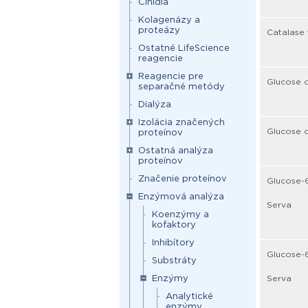
Činidlá
Kolagenázy a
proteázy
Catalase 
Ostatné LifeScience
reagencie
Reagencie pre
Glucose o
separačné metódy
Dialýza
Izolácia značených
Glucose o
proteínov
Ostatná analýza
proteínov
Značenie proteínov
Glucose-
Enzýmová analýza
Serva
Koenzýmy a
kofaktory
Inhibítory
Glucose-6
Substráty
Enzýmy
Serva
Analytické
enzýmy