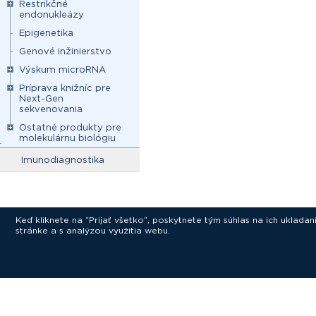
Restrikčné
endonukleázy
Epigenetika
Genové inžinierstvo
Výskum microRNA
Príprava knižníc pre
Next-Gen
sekvenovania
Ostatné produkty pre
molekulárnu biológiu
Imunodiagnostika
Keď kliknete na “Prijať všetko”, poskytnete tým súhlas na ich uklad
stránke a s analýzou využitia webu.