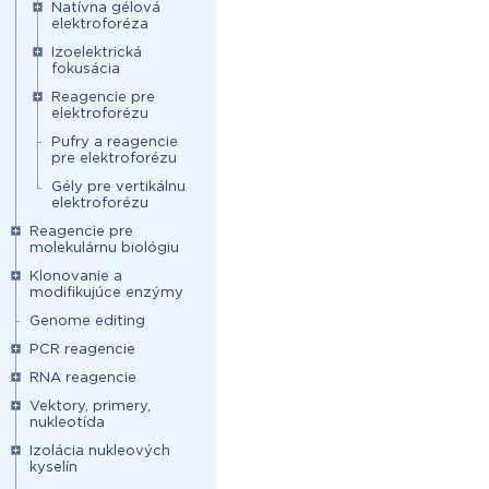
Natívna gélová
elektroforéza
Izoelektrická
fokusácia
Reagencie pre
elektroforézu
Pufry a reagencie
pre elektroforézu
Gély pre vertikálnu
elektroforézu
Reagencie pre
molekulárnu biológiu
Klonovanie a
modifikujúce enzýmy
Genome editing
PCR reagencie
RNA reagencie
Vektory, primery,
nukleotída
Izolácia nukleových
kyselín