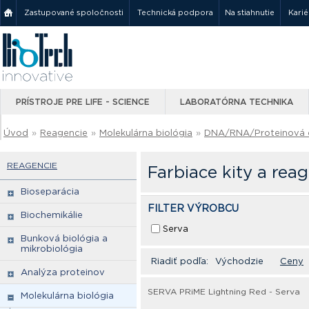
Zastupované spoločnosti
Technická podpora
Na stiahnutie
Karié
PRÍSTROJE PRE LIFE - SCIENCE
LABORATÓRNA TECHNIKA
Úvod
»
Reagencie
»
Molekulárna biológia
»
DNA/RNA/Proteinová e
REAGENCIE
Farbiace kity a re
Bioseparácia
FILTER VÝROBCU
Biochemikálie
Serva
Bunková biológia a
mikrobiológia
Riadiť podľa:
Východzie
Ceny
Analýza proteinov
SERVA PRiME Lightning Red - Serva
Molekulárna biológia