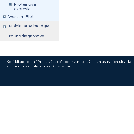
Proteinová
expresia
Western Blot
Molekulárna biológia
Imunodiagnostika
Keď kliknete na “Prijať všetko”, poskytnete tým súhlas na ich uklad
stránke a s analýzou využitia webu.