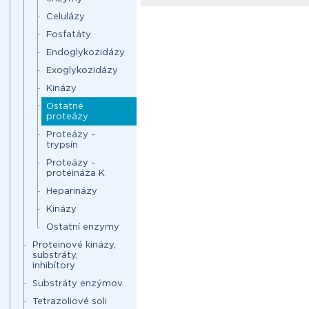
Celulázy
Fosfatáty
Endoglykozidázy
Exoglykozidázy
Kinázy
Ostatné
proteázy
Proteázy -
trypsín
Proteázy -
proteináza K
Heparinázy
Kinázy
Ostatní enzymy
Proteinové kinázy,
substráty,
inhibítory
Substráty enzýmov
Tetrazoliové soli