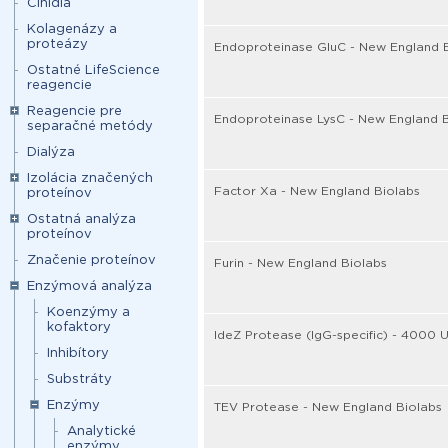
Činidlá
Kolagenázy a
proteázy
Endoproteinase GluC - New England 
Ostatné LifeScience
reagencie
Reagencie pre
Endoproteinase LysC - New England B
separačné metódy
Dialýza
Izolácia značených
Factor Xa - New England Biolabs
proteínov
Ostatná analýza
proteínov
Značenie proteínov
Furin - New England Biolabs
Enzýmová analýza
Koenzýmy a
kofaktory
IdeZ Protease (IgG-specific) - 4000 
Inhibítory
Substráty
Enzýmy
TEV Protease - New England Biolabs
Analytické
enzýmy