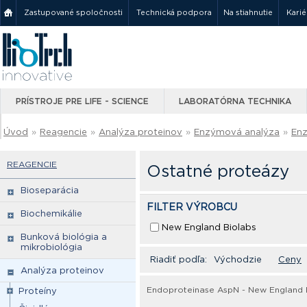
Zastupované spoločnosti
Technická podpora
Na stiahnutie
Karié
PRÍSTROJE PRE LIFE - SCIENCE
LABORATÓRNA TECHNIKA
Úvod
»
Reagencie
»
Analýza proteinov
»
Enzýmová analýza
»
En
REAGENCIE
Ostatné proteázy
Bioseparácia
FILTER VÝROBCU
Biochemikálie
New England Biolabs
Bunková biológia a
mikrobiológia
Riadiť podľa:
Východzie
Ceny
Analýza proteinov
Endoproteinase AspN - New England 
Proteíny