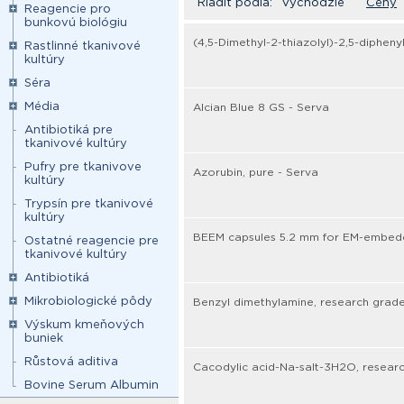
Riadiť podľa:
Východzie
Ceny
Reagencie pro
bunkovú biológiu
(4,5-Dimethyl-2-thiazolyl)-2,5-diphen
Rastlinné tkanivové
kultúry
Séra
Média
Alcian Blue 8 GS - Serva
Antibiotiká pre
tkanivové kultúry
Pufry pre tkanivove
Azorubin, pure - Serva
kultúry
Trypsín pre tkanivové
kultúry
BEEM capsules 5.2 mm for EM-embedd
Ostatné reagencie pre
tkanivové kultúry
Antibiotiká
Mikrobiologické pôdy
Benzyl dimethylamine, research grade
Výskum kmeňových
buniek
Růstová aditiva
Cacodylic acid-Na-salt-3H2O, resear
Bovine Serum Albumin