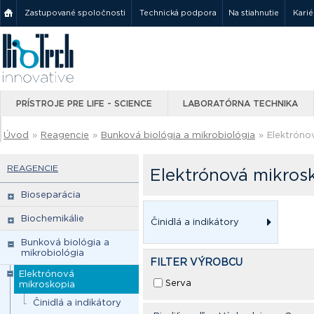
Zastupované spoločnosti
Technická podpora
Na stiahnutie
Karié
PRÍSTROJE PRE LIFE - SCIENCE
LABORATÓRNA TECHNIKA
Úvod
»
Reagencie
»
Bunková biológia a mikrobiológia
»
Elektróno
REAGENCIE
Elektrónová mikros
Bioseparácia
Biochemikálie
Činidlá a indikátory
Bunková biológia a
mikrobiológia
FILTER VÝROBCU
Elektrónová
Serva
mikroskopia
Činidlá a indikátory