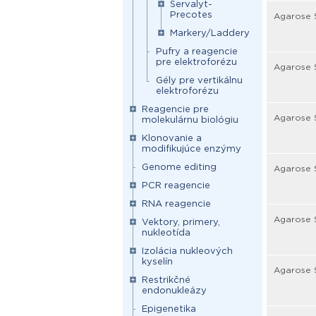
Servalyt-
Precotes
Agarose 
Markery/Laddery
Pufry a reagencie
pre elektroforézu
Agarose 
Gély pre vertikálnu
elektroforézu
Reagencie pre
Agarose S
molekulárnu biológiu
Klonovanie a
modifikujúce enzýmy
Genome editing
Agarose 
PCR reagencie
RNA reagencie
Agarose 
Vektory, primery,
nukleotída
Izolácia nukleových
kyselín
Agarose 
Restrikčné
endonukleázy
Epigenetika