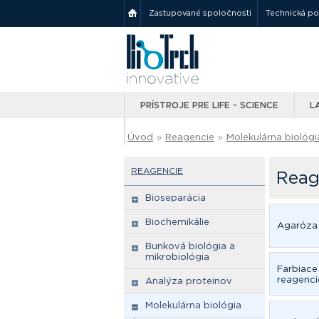
Zastupované spoločnosti
Technická p
PRÍSTROJE PRE LIFE - SCIENCE
L
Úvod
»
Reagencie
»
Molekulárna biológi
REAGENCIE
Reag
Bioseparácia
Biochemikálie
Agaróza
Bunková biológia a
mikrobiológia
Farbiace 
reagenci
Analýza proteinov
Molekulárna biológia