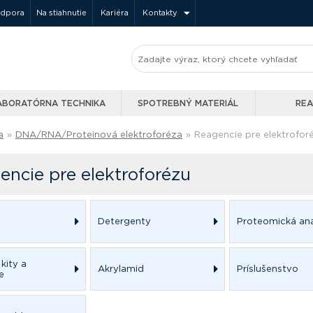
odpora
Na stiahnutie
Kariéra
Kontakty
ABORATÓRNA TECHNIKA
SPOTREBNÝ MATERIÁL
REA
a
»
DNA/RNA/Proteinová elektroforéza
»
Reagencie pre elektrofor
encie pre elektroforézu
Detergenty
Proteomická an
kity a
Akrylamid
Príslušenstvo
e