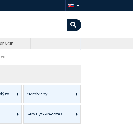
GENCIE
ézu
alýza
Membrány
Servalyt-Precotes