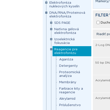
Markery
Elektroforéza
nukleových kyselín
DNA/RNA/Proteinová
FILTER
elektroforéza
Duch
SDS PAGE
Natívna gélová
elektroforéza
Riadiť p
Izoelektrická
fokusácia
2-Log DNA
Reagencie pre
elektroforézu
Agaróza
50 bp DN
Detergenty
Proteomická
analýza
Acrylamid
Membrány
Farbiace kity a
reagencie
Acrylamid
Akrylamid
Príslušenstvo