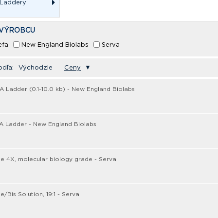
/Laddery
 VÝROBCU
efa
New England Biolabs
Serva
odľa:
Východzie
Ceny
▼
 Ladder (0.1-10.0 kb) - New England Biolabs
A Ladder - New England Biolabs
e 4X, molecular biology grade - Serva
e/Bis Solution, 19:1 - Serva