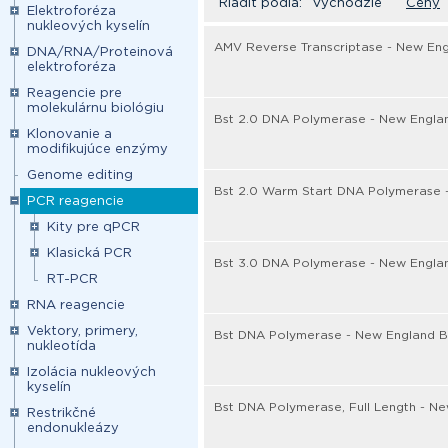
Riadiť podľa:
Východzie
Ceny
Elektroforéza
nukleových kyselín
AMV Reverse Transcriptase - New Eng
DNA/RNA/Proteinová
elektroforéza
Reagencie pre
molekulárnu biológiu
Bst 2.0 DNA Polymerase - New Engla
Klonovanie a
modifikujúce enzýmy
Genome editing
Bst 2.0 Warm Start DNA Polymerase 
PCR reagencie
Kity pre qPCR
Klasická PCR
Bst 3.0 DNA Polymerase - New Engla
RT-PCR
RNA reagencie
Vektory, primery,
Bst DNA Polymerase - New England B
nukleotída
Izolácia nukleových
kyselín
Bst DNA Polymerase, Full Length - N
Restrikčné
endonukleázy