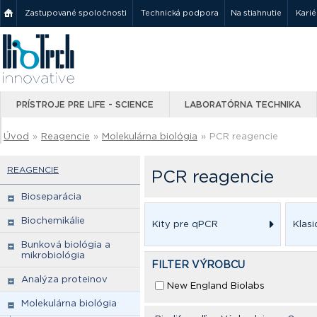
Zastupované spoločnosti
Technická podpora
Na stiahnutie
Karié
PRÍSTROJE PRE LIFE - SCIENCE
LABORATÓRNA TECHNIKA
Úvod
»
Reagencie
»
Molekulárna biológia
»
PCR reagencie
REAGENCIE
PCR reagencie
Bioseparácia
Biochemikálie
Kity pre qPCR
Klas
Bunková biológia a
mikrobiológia
FILTER VÝROBCU
Analýza proteinov
New England Biolabs
Molekulárna biológia