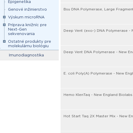
Epigenetika
Bsu DNA Polymerase, Large Fragment
Genové inžinierstvo
Výskum microRNA
Príprava knižníc pre
Next-Gen
Deep Vent (exo-) DNA Polymerase - 
sekvenovania
Ostatné produkty pre
molekulárnu biológiu
Deep Vent DNA Polymerase - New Eng
Imunodiagnostika
E. coli Poly(A) Polymerase - New Eng
Hemo KlenTaq - New England Biolabs
Hot Start Taq 2X Master Mix - New En