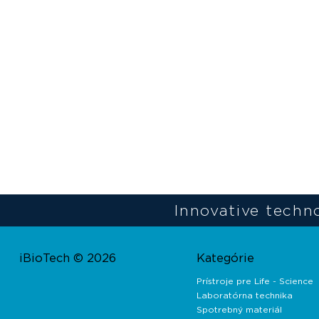
Innovative techno
iBioTech © 2026
Kategórie
Prístroje pre Life - Science
Laboratórna technika
Spotrebný materiál