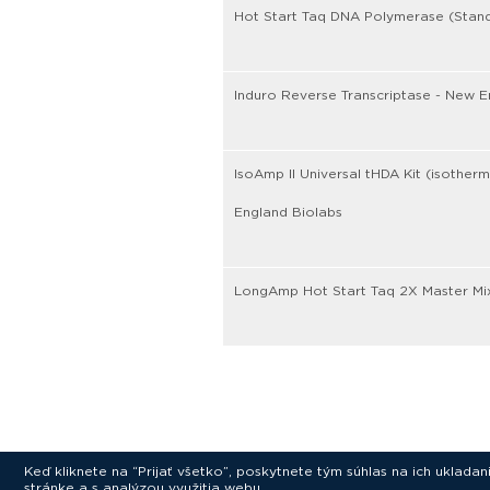
Hot Start Taq DNA Polymerase (Stand
Induro Reverse Transcriptase - New E
IsoAmp II Universal tHDA Kit (isother
England Biolabs
LongAmp Hot Start Taq 2X Master Mix
Keď kliknete na “Prijať všetko”, poskytnete tým súhlas na ich uklad
stránke a s analýzou využitia webu.