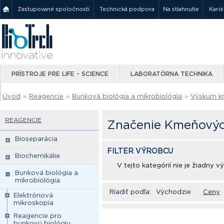
Zastupované spoločnosti
Technická podpora
Na stiahnutie
Karié
PRÍSTROJE PRE LIFE - SCIENCE
LABORATÓRNA TECHNIKA
Úvod
»
Reagencie
»
Bunková biológia a mikrobiológia
»
Výskum k
REAGENCIE
Značenie Kmeňovýc
Bioseparácia
FILTER VÝROBCU
Biochemikálie
V tejto kategórií nie je žiadny 
Bunková biológia a
mikrobiológia
Riadiť podľa:
Východzie
Ceny
Elektrónová
mikroskopia
Reagencie pro
bunkovú biológiu