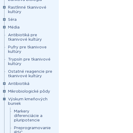
Rastlinné tkanivové
kultúry
Séra
Média
Antibiotiká pre
tkanivové kultúry
Pufry pre tkanivove
kultúry
Trypsín pre tkanivové
kultúry
Ostatné reagencie pre
tkanivové kultúry
Antibiotiká
Mikrobiologické pôdy
Výskum kmeňových
buniek
Markery
diferenciácie a
pluripotencie
Preprogramovanie
iPSC