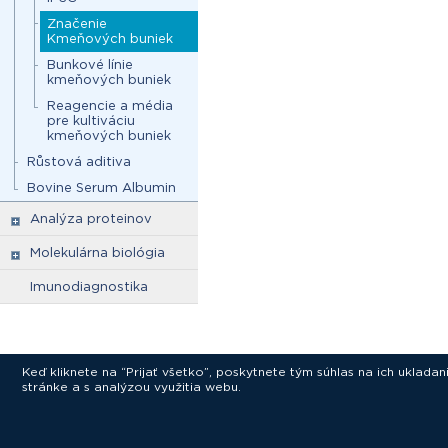
Značenie
Kmeňových buniek
Bunkové línie
kmeňových buniek
Reagencie a média
pre kultiváciu
kmeňových buniek
Růstová aditiva
Bovine Serum Albumin
Analýza proteinov
Molekulárna biológia
Imunodiagnostika
Keď kliknete na “Prijať všetko”, poskytnete tým súhlas na ich uklad
stránke a s analýzou využitia webu.